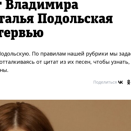
т Владимира
талья Подольская
тервью
Подольскую. По правилам нашей рубрики мы зад
тталкиваясь от цитат из их песен, чтобы узнать,
ены.
Поделиться