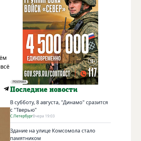
аём
 всё
РЕКЛАМА
Социальная реклама
Последние новости
В субботу, 8 августа, "Динамо" сразится
с "Тверью"
С.Петербург
Вчера 19:03
Здание на улице Комсомола стало
памятником