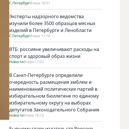
С.Петербург
Вчера 18:57
Эксперты надзорного ведомства
изучили более 3500 образцов мясных
изделий в Петербурге и Ленобласти
С.Петербург
Вчера 17:10
ВТБ: россияне увеличивают расходы на
спорт и здоровый образ жизни
Новости
Вчера 17:02
В Санкт-Петербурге определили
очередность размещения эмблем и
наименований политических партий в
избирательном бюллетене по единому
избирательному округу на выборах
депутатов Законодательного Собрания
Новости
Вчера 16:13
Бывшему главе издательств Popcorn