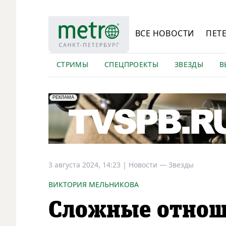
ВСЕ НОВОСТИ
ПЕТ
СТРИМЫ
СПЕЦПРОЕКТЫ
ЗВЕЗДЫ
В
erid: LdtCK5Efv
АО "ГАТР", ИНН: 7841320717
РЕКЛАМА
3 августа 2024, 14:23
|
Новости —
Звезды
ВИКТОРИЯ МЕЛЬНИКОВА
Сложные отнош