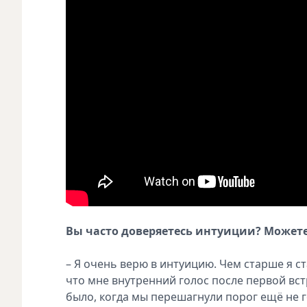
Вы часто доверяетесь интуиции? Можете 
– Я очень верю в интуицию. Чем старше я с
что мне внутренний голос после первой вст
было, когда мы перешагнули порог ещё не г