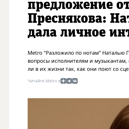
предложение о
Преснякова: На
дала личное ин
Metro "Разложило по нотам" Наталью 
вопросы исполнителям и музыкантам, о
ли в их жизни так, как они поют со сц
Читайте Metro в