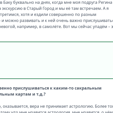
в Баку буквально на днях, когда мне моя подруга Регина
а экскурсию в Старый Город и мы её там встречаем. А я
стретимся, хотя и ездили совершенно по разным
 и можно развивать и к ней очень важно прислушивать
тревогой, например, в самолёте. Вот мы сейчас упадём – 
твенно прислушиваться к каким-то сакральным
льным картам и т.д.?
, оказывается, вера не принимает астрологию. Более то
отому что мне нравится астрология, мне нравится, о чём