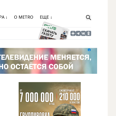
РА ↓
О METRO
ЕЩЕ ↓