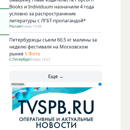
Books и Individuum назначили 4 года
условно за распространение
литературы с ЛГБТ-пропагандой*
Россия
Вчера 15:08
Петербуржцы съели 60,5 кг малины за
неделю фестиваля на Московском
рынке
5 Фото
С.Петербург
Вчера 14:22
Еще →
erid: LdtCK5udn
АО "ГАТР", ИНН: 7841320717
РЕКЛАМА