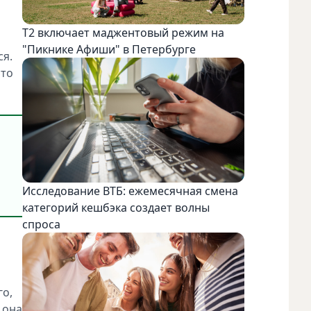
Т2 включает маджентовый режим на
"Пикнике Афиши" в Петербурге
ся.
это
Исследование ВТБ: ежемесячная смена
категорий кешбэка создает волны
спроса
го,
 она