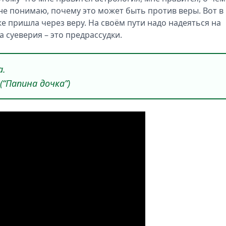
 не понимаю, почему это может быть против веры. Вот в
же пришла через веру. На своём пути надо надеяться на
 а суеверия – это предрассудки.
а.
(“Папина дочка”)