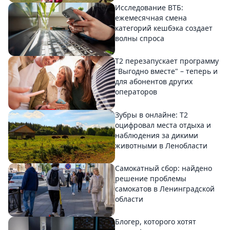
Исследование ВТБ:
ежемесячная смена
категорий кешбэка создает
волны спроса
Т2 перезапускает программу
"Выгодно вместе" – теперь и
для абонентов других
операторов
Зубры в онлайне: Т2
оцифровал места отдыха и
наблюдения за дикими
животными в Ленобласти
Самокатный сбор: найдено
решение проблемы
самокатов в Ленинградской
области
Блогер, которого хотят