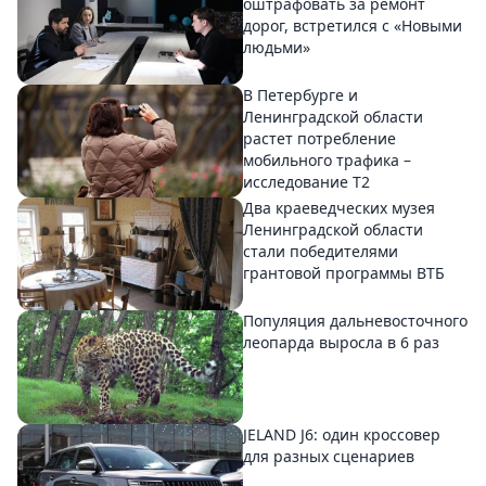
оштрафовать за ремонт
дорог, встретился с «Новыми
людьми»
В Петербурге и
Ленинградской области
растет потребление
мобильного трафика –
исследование T2
Два краеведческих музея
Ленинградской области
стали победителями
грантовой программы ВТБ
Популяция дальневосточного
леопарда выросла в 6 раз
JELAND J6: один кроссовер
для разных сценариев