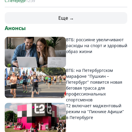
С.Петербург
12:39
Еще →
Анонсы
ВТБ: россияне увеличивают
расходы на спорт и здоровый
образ жизни
ВТБ: на Петербургском
марафоне "Пушкин –
Петербург" появится новая
беговая трасса для
профессиональных
спортсменов
Т2 включает маджентовый
режим на "Пикнике Афиши"
в Петербурге