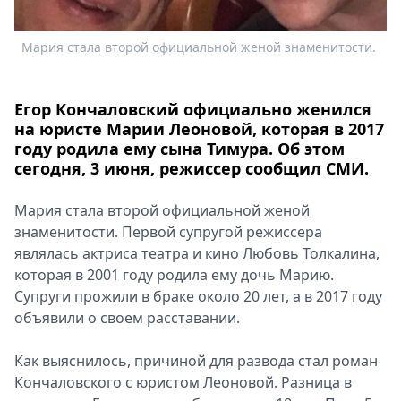
Спецпроекты
Звезды
Мария стала второй официальной женой знаменитости.
Выборы
2026
Скачай
Егор Кончаловский официально женился
Metro
на юристе Марии Леоновой, которая в 2017
году родила ему сына Тимура. Об этом
сегодня, 3 июня, режиссер сообщил СМИ.
Мария стала второй официальной женой
знаменитости. Первой супругой режиссера
являлась актриса театра и кино Любовь Толкалина,
которая в 2001 году родила ему дочь Марию.
Супруги прожили в браке около 20 лет, а в 2017 году
объявили о своем расставании.
Как выяснилось, причиной для развода стал роман
Кончаловского с юристом Леоновой. Разница в