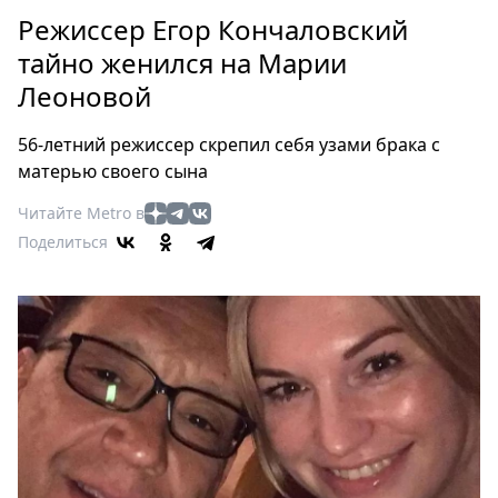
Петербург
Режиссер Егор Кончаловский
Россия
тайно женился на Марии
Мир
Леоновой
Здоровье
Еда
56-летний режиссер скрепил себя узами брака с
Туризм
матерью своего сына
Мода
Читайте Metro в
Театр
Поделиться
Кино
Афиша
Книги
Выставки
Пресс-
релизы
О
Metro
Стримы