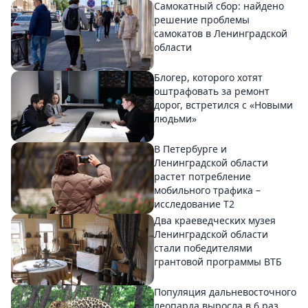
Самокатный сбор: найдено
решение проблемы
самокатов в Ленинградской
области
Блогер, которого хотят
оштрафовать за ремонт
дорог, встретился с «Новыми
людьми»
В Петербурге и
Ленинградской области
растет потребление
мобильного трафика –
исследование T2
Два краеведческих музея
Ленинградской области
стали победителями
грантовой программы ВТБ
Популяция дальневосточного
леопарда выросла в 6 раз