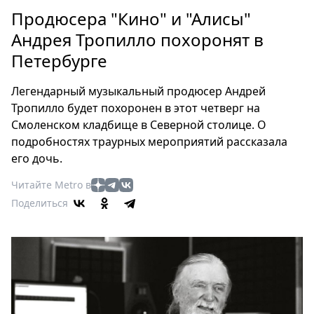
Петербург
Продюсера "Кино" и "Алисы"
Россия
Андрея Тропилло похоронят в
Мир
Петербурге
Здоровье
Еда
Легендарный музыкальный продюсер Андрей
Туризм
Тропилло будет похоронен в этот четверг на
Мода
Смоленском кладбище в Северной столице. О
Театр
подробностях траурных мероприятий рассказала
Кино
его дочь.
Афиша
Читайте Metro в
Книги
Поделиться
Выставки
Пресс-
релизы
О
Metro
Стримы