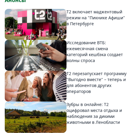
Анонсы
Т2 включает маджентовый
режим на "Пикнике Афиши"
в Петербурге
Исследование ВТБ:
ежемесячная смена
категорий кешбэка создает
волны спроса
Т2 перезапускает программу
"Выгодно вместе" – теперь и
для абонентов других
операторов
Зубры в онлайне: Т2
оцифровал места отдыха и
наблюдения за дикими
животными в Ленобласти