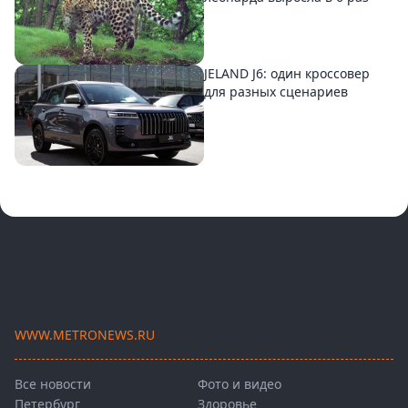
JELAND J6: один кроссовер
для разных сценариев
WWW.METRONEWS.RU
Все новости
Фото и видео
Петербург
Здоровье