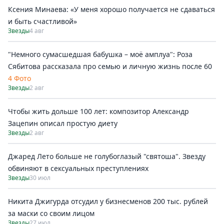
Ксения Минаева: «У меня хорошо получается не сдаваться
и быть счастливой»
Звезды
4 авг
"Немного сумасшедшая бабушка – моё амплуа": Роза
Сябитова рассказала про семью и личную жизнь после 60
4 Фото
Звезды
2 авг
Чтобы жить дольше 100 лет: композитор Александр
Зацепин описал простую диету
Звезды
2 авг
Джаред Лето больше не голубоглазый "святоша". Звезду
обвиняют в сексуальных преступлениях
Звезды
30 июл
Никита Джигурда отсудил у бизнесменов 200 тыс. рублей
за маски со своим лицом
Звезды
27 июл