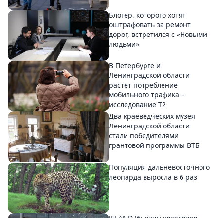
Блогер, которого хотят
оштрафовать за ремонт
дорог, встретился с «Новыми
людьми»
В Петербурге и
Ленинградской области
растет потребление
мобильного трафика –
исследование T2
Два краеведческих музея
Ленинградской области
стали победителями
грантовой программы ВТБ
Популяция дальневосточного
леопарда выросла в 6 раз
JELAND J6: один кроссовер