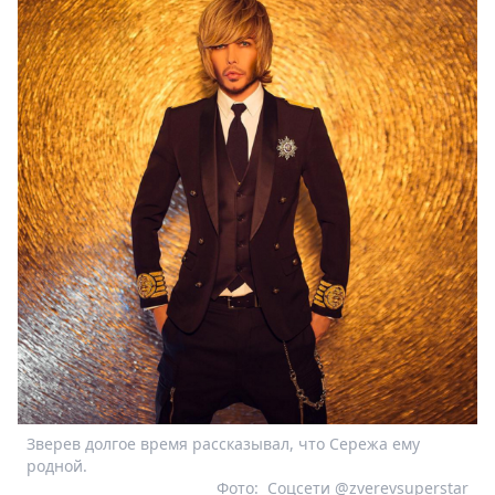
Зверев долгое время рассказывал, что Сережа ему
родной.
Фото:
Соцсети @zverevsuperstar