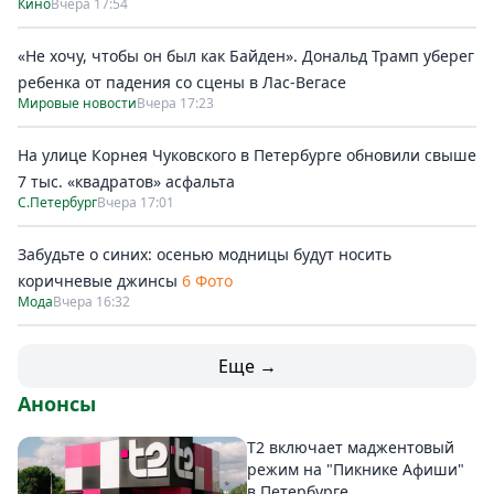
Кино
Вчера 17:54
«Не хочу, чтобы он был как Байден». Дональд Трамп уберег
ребенка от падения со сцены в Лас-Вегасе
Мировые новости
Вчера 17:23
На улице Корнея Чуковского в Петербурге обновили свыше
7 тыс. «квадратов» асфальта
С.Петербург
Вчера 17:01
Забудьте о синих: осенью модницы будут носить
коричневые джинсы
6 Фото
Мода
Вчера 16:32
Еще →
Анонсы
Т2 включает маджентовый
режим на "Пикнике Афиши"
в Петербурге