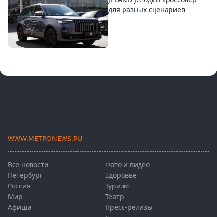
для разных сценариев
WWW.METRONEWS.RU
Все новости
Фото и видео
Петербург
Здоровье
Россия
Туризм
Мир
Театр
Афиша
Пресс-релизы