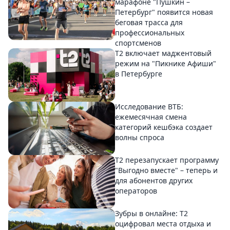
марафоне "Пушкин –
Петербург" появится новая
беговая трасса для
профессиональных
спортсменов
Т2 включает маджентовый
режим на "Пикнике Афиши"
в Петербурге
Исследование ВТБ:
ежемесячная смена
категорий кешбэка создает
волны спроса
Т2 перезапускает программу
"Выгодно вместе" – теперь и
для абонентов других
операторов
Зубры в онлайне: Т2
оцифровал места отдыха и