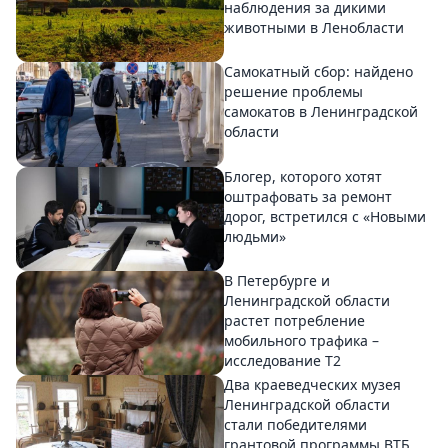
наблюдения за дикими
животными в Ленобласти
Самокатный сбор: найдено
решение проблемы
самокатов в Ленинградской
области
Блогер, которого хотят
оштрафовать за ремонт
дорог, встретился с «Новыми
людьми»
В Петербурге и
Ленинградской области
растет потребление
мобильного трафика –
исследование T2
Два краеведческих музея
Ленинградской области
стали победителями
грантовой программы ВТБ