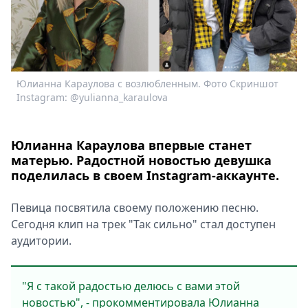
Спецпроекты
Звезды
Выборы
2026
Скачай
Юлианна Караулова с возлюбленным. Фото Скриншот
Metro
Instagram: @yulianna_karaulova
Юлианна Караулова впервые станет
матерью. Радостной новостью девушка
поделилась в своем Instagram-аккаунте.
Певица посвятила своему положению песню.
Сегодня клип на трек "Так сильно" стал доступен
аудитории.
"Я с такой радостью делюсь с вами этой
новостью", - прокомментировала Юлианна