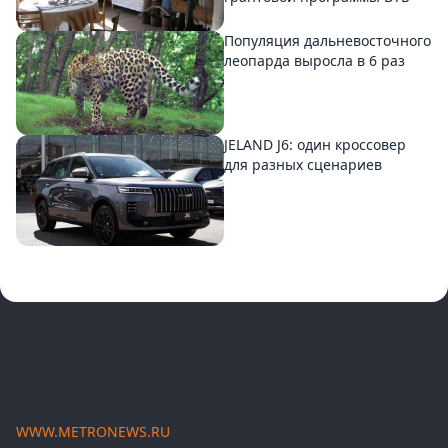
Популяция дальневосточного
леопарда выросла в 6 раз
JELAND J6: один кроссовер
для разных сценариев
WWW.METRONEWS.RU