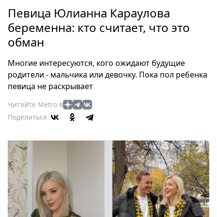
Петербург
Певица Юлианна Караулова
Россия
беременна: кто считает, что это
Мир
обман
Здоровье
Еда
Многие интересуются, кого ожидают будущие
Туризм
родители - мальчика или девочку. Пока пол ребенка
Мода
певица не раскрывает
Театр
Читайте Metro в
Кино
Поделиться
Афиша
Книги
Выставки
Пресс-
релизы
О
Metro
Стримы