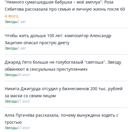
"Немного сумасшедшая бабушка – моё амплуа": Роза
Сябитова рассказала про семью и личную жизнь после 60
4 Фото
Звезды
2 авг
Чтобы жить дольше 100 лет: композитор Александр
Зацепин описал простую диету
Звезды
2 авг
Джаред Лето больше не голубоглазый "святоша". Звезду
обвиняют в сексуальных преступлениях
Звезды
30 июл
Никита Джигурда отсудил у бизнесменов 200 тыс. рублей
за маски со своим лицом
Звезды
27 июл
Алла Пугачёва рассказала, почему вынуждена ходить с
тростью
Звезды
27 июл