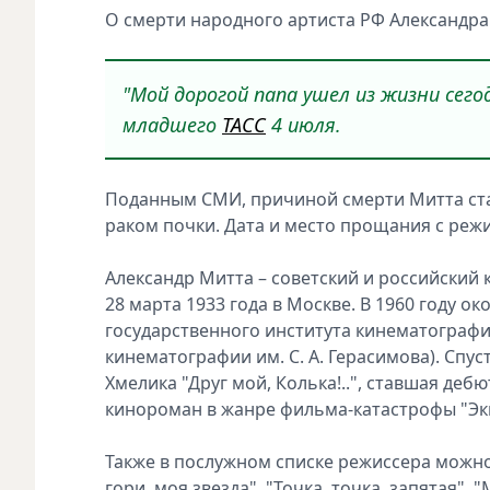
О смерти народного артиста РФ Александра
"Мой дорогой папа ушел из жизни сег
младшего
ТАСС
4 июля.
Поданным СМИ, причиной смерти Митта стал
раком почки. Дата и место прощания с реж
Александр Митта – советский и российский 
28 марта 1933 года в Москве. В 1960 году 
государственного института кинематографи
кинематографии им. С. А. Герасимова). Спу
Хмелика "Друг мой, Колька!..", ставшая деб
кинороман в жанре фильма-катастрофы "Эки
Также в послужном списке режиссера можно 
гори, моя звезда", "Точка, точка, запятая", 