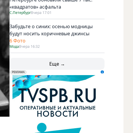
«квадратов» асфальта
С.Петербург
Вчера 17:01
Забудьте о синих: осенью модницы
будут носить коричневые джинсы
6 Фото
Мода
Вчера 16:32
Еще →
erid: LdtCK5udn
АО "ГАТР", ИНН: 7841320717
РЕКЛАМА