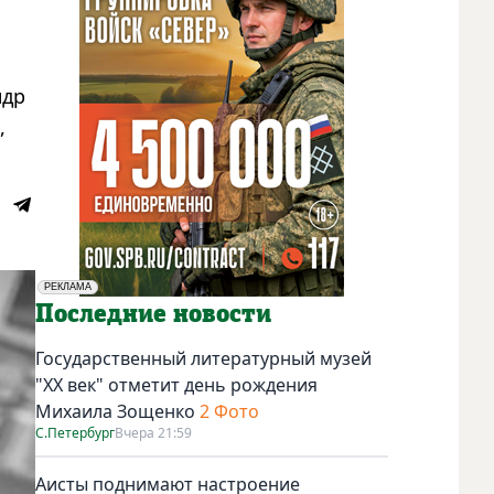
ндр
,
РЕКЛАМА
Социальная реклама
Последние новости
Государственный литературный музей
"ХХ век" отметит день рождения
Михаила Зощенко
2 Фото
С.Петербург
Вчера 21:59
Аисты поднимают настроение