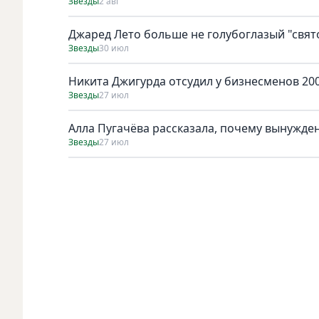
Звезды
2 авг
Джаред Лето больше не голубоглазый "свят
Звезды
30 июл
Никита Джигурда отсудил у бизнесменов 200
Звезды
27 июл
Алла Пугачёва рассказала, почему вынужден
Звезды
27 июл