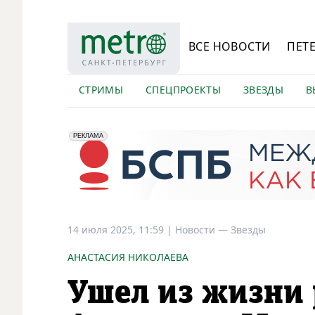
ВСЕ НОВОСТИ
ПЕТ
СТРИМЫ
СПЕЦПРОЕКТЫ
ЗВЕЗДЫ
В
erid: 2VfnxyFybV5
ПАО "Банк "Санкт-Петербург", ИНН: 7831000027
РЕКЛАМА
14 июля 2025, 11:59
|
Новости —
Звезды
АНАСТАСИЯ НИКОЛАЕВА
Ушел из жизни