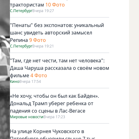
трактористам
10 Фото
С.Петербург
Вчера 19:27
"Пенаты" без экспонатов: уникальный
шанс увидеть авторский замысел
Репина
9 Фото
С.Петербург
Вчера 19:21
"Там, где нет чести, там нет человека":
Даша Чаруша рассказала о своём новом
фильме
4 Фото
Кино
Вчера 17:54
«Не хочу, чтобы он был как Байден».
Дональд Трамп уберег ребенка от
падения со сцены в Лас-Вегасе
Мировые новости
Вчера 17:23
На улице Корнея Чуковского в
Петербурге обновили свыше 7 тыс.