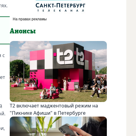
ях.
Анонсы
 с
ет
Т2 включает маджентовый режим на
й
"Пикнике Афиши" в Петербурге
ой.
и,