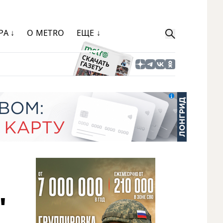
РА ↓
О METRO
ЕЩЕ ↓
"