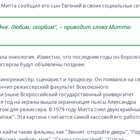
 Митта сообщил его сын Евгений в своих социальных сет
одня. Любим, скорбим", – приводит слова Митта-
а онкология. Известно, что последние годы он боролся
иссером будут объявлены позднее.
кинорежиссёр, сценарист и продюсер. Он появился на св
окончил режиссерский факультет Всесоюзного
и (ныне Всероссийский государственный университет
стя год на экраны вышла экранизация пьесы Александра
ютом для режиссера. В 1979 году Митта снял двухсерийны
паж". Эта картина считается самой кассовой его работ
найти такие фильмы, как "Звонят, откройте дверь", "Гор
"Москва, любовь моя", "Сказка странствий", "Шагал -