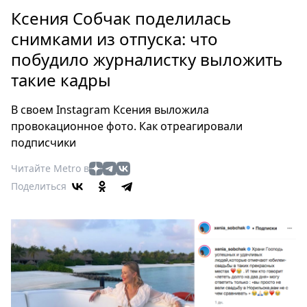
Петербург
Ксения Собчак поделилась
Россия
снимками из отпуска: что
Мир
побудило журналистку выложить
Здоровье
такие кадры
Еда
Туризм
В своем Instagram Ксения выложила
Мода
провокационное фото. Как отреагировали
Театр
подписчики
Кино
Читайте Metro в
Афиша
Поделиться
Книги
Выставки
Пресс-
релизы
О
Metro
Стримы