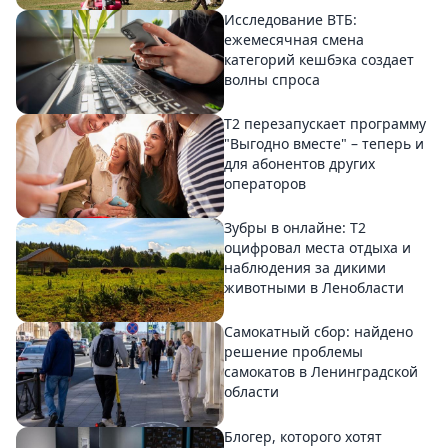
Исследование ВТБ:
ежемесячная смена
категорий кешбэка создает
волны спроса
Т2 перезапускает программу
"Выгодно вместе" – теперь и
для абонентов других
операторов
Зубры в онлайне: Т2
оцифровал места отдыха и
наблюдения за дикими
животными в Ленобласти
Самокатный сбор: найдено
решение проблемы
самокатов в Ленинградской
области
Блогер, которого хотят