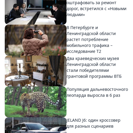
оштрафовать за ремонт
дорог, встретился с «Новыми
людьми»
В Петербурге и
Ленинградской области
растет потребление
мобильного трафика –
исследование T2
Два краеведческих музея
Ленинградской области
стали победителями
грантовой программы ВТБ
Популяция дальневосточного
леопарда выросла в 6 раз
JELAND J6: один кроссовер
для разных сценариев