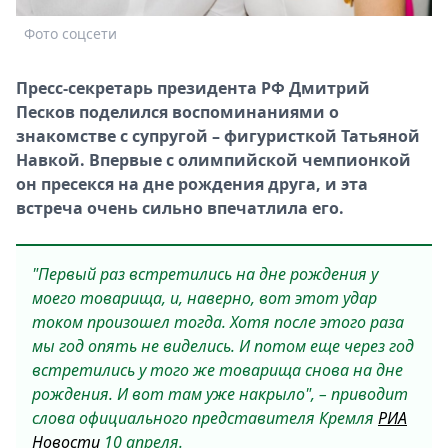
Спецпроекты
Фото соцсети
Звезды
Выборы
Пресс-секретарь президента РФ Дмитрий
2026
Песков поделился воспоминаниями о
Скачай
знакомстве с супругой – фигуристкой Татьяной
Metro
Навкой. Впервые с олимпийской чемпионкой
он пресекся на дне рождения друга, и эта
встреча очень сильно впечатлила его.
"Первый раз встретились на дне рождения у
моего товарища, и, наверно, вот этот удар
током произошел тогда. Хотя после этого раза
мы год опять не виделись. И потом еще через год
встретились у того же товарища снова на дне
рождения. И вот там уже накрыло", – приводит
слова официального представителя Кремля
РИА
Новости
10 апреля.