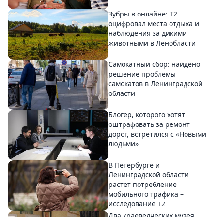
Зубры в онлайне: Т2
оцифровал места отдыха и
наблюдения за дикими
животными в Ленобласти
Самокатный сбор: найдено
решение проблемы
самокатов в Ленинградской
области
Блогер, которого хотят
оштрафовать за ремонт
дорог, встретился с «Новыми
людьми»
В Петербурге и
Ленинградской области
растет потребление
мобильного трафика –
исследование T2
Два краеведческих музея