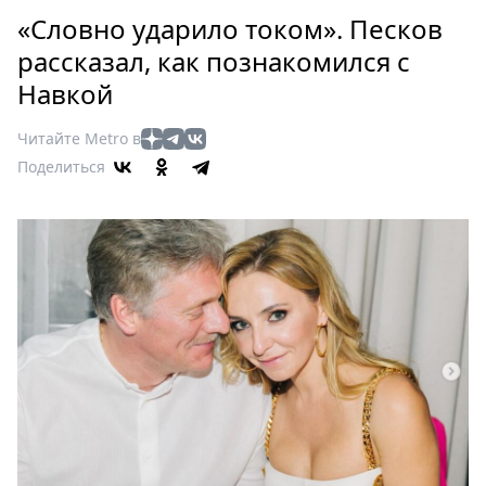
Петербург
«Словно ударило током». Песков
Россия
рассказал, как познакомился с
Мир
Навкой
Здоровье
Еда
Читайте Metro в
Туризм
Поделиться
Мода
Театр
Кино
Афиша
Книги
Выставки
Пресс-
релизы
О
Metro
Стримы