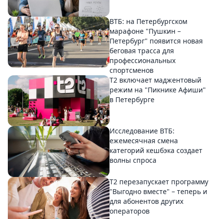
ВТБ: на Петербургском
марафоне "Пушкин –
Петербург" появится новая
беговая трасса для
профессиональных
спортсменов
Т2 включает маджентовый
режим на "Пикнике Афиши"
в Петербурге
Исследование ВТБ:
ежемесячная смена
категорий кешбэка создает
волны спроса
Т2 перезапускает программу
"Выгодно вместе" – теперь и
для абонентов других
операторов