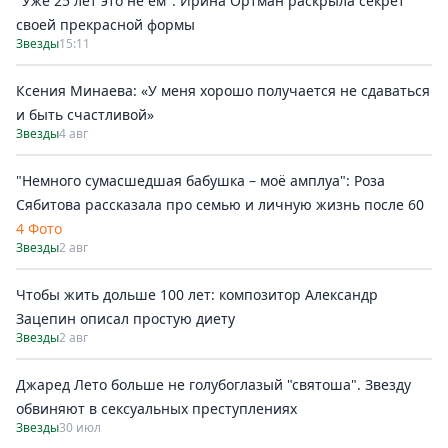
"Уже 25 лет это не ем": Ирина Ортман раскрыла секрет
своей прекрасной формы
Звезды
15:11
Ксения Минаева: «У меня хорошо получается не сдаваться
и быть счастливой»
Звезды
4 авг
"Немного сумасшедшая бабушка – моё амплуа": Роза
Сябитова рассказала про семью и личную жизнь после 60
4 Фото
Звезды
2 авг
Чтобы жить дольше 100 лет: композитор Александр
Зацепин описал простую диету
Звезды
2 авг
Джаред Лето больше не голубоглазый "святоша". Звезду
обвиняют в сексуальных преступлениях
Звезды
30 июл