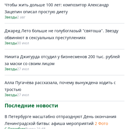
Чтобы жить дольше 100 лет: композитор Александр
Зацепин описал простую диету
Звезды
2 авг
Джаред Лето больше не голубоглазый "святоша". Звезду
обвиняют в сексуальных преступлениях
Звезды
30 июл
Никита Джигурда отсудил у бизнесменов 200 тыс. рублей
за маски со своим лицом
Звезды
27 июл
Алла Пугачёва рассказала, почему вынуждена ходить с
тростью
Звезды
27 июл
Последние новости
В Петербурге масштабно отпразднуют День окончания
Ленинградской битвы: афиша мероприятий
2 Фото
С.Петербург
Вчера 21:48