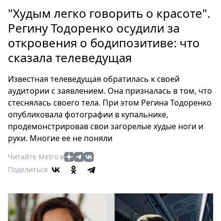
Петербург
"Худым легко говорить о красоте".
Россия
Регину Тодоренко осудили за
Мир
откровения о бодипозитиве: что
Здоровье
сказала телеведущая
Еда
Туризм
Известная телеведущая обратилась к своей
Мода
аудитории с заявлением. Она призналась в том, что
Театр
стеснялась своего тела. При этом Регина Тодоренко
Кино
опубликовала фотографии в купальнике,
Афиша
продемонстрировав свои загорелые худые ноги и
Книги
руки. Многие ее не поняли
Выставки
Читайте Metro в
Пресс-
Поделиться
релизы
О
Metro
Стримы