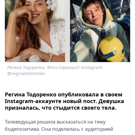
Спецпроекты
Звезды
Выборы
2026
Скачай
Metro
Регина Тодоренко. Фото Скриншот Instagram:
@reginatodorenko
Регина Тодоренко опубликовала в своем
Instagram-аккаунте новый пост. Девушка
призналась, что стыдится своего тела.
Телеведущая решила высказаться на тему
бодипозитива. Она поделилась с аудиторией