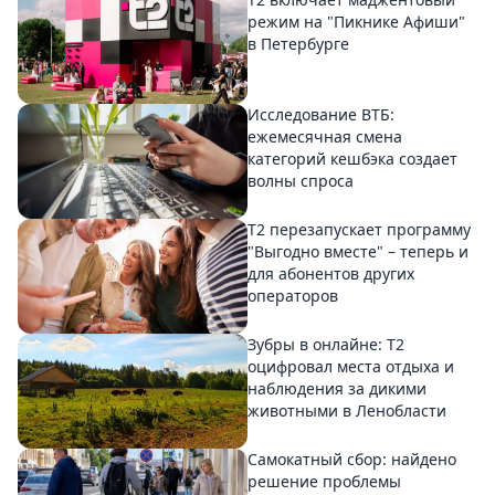
режим на "Пикнике Афиши"
в Петербурге
Исследование ВТБ:
ежемесячная смена
категорий кешбэка создает
волны спроса
Т2 перезапускает программу
"Выгодно вместе" – теперь и
для абонентов других
операторов
Зубры в онлайне: Т2
оцифровал места отдыха и
наблюдения за дикими
животными в Ленобласти
Самокатный сбор: найдено
решение проблемы