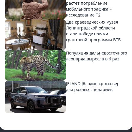
растет потребление
мобильного трафика –
исследование T2
Два краеведческих музея
Ленинградской области
стали победителями
грантовой программы ВТБ
Популяция дальневосточного
леопарда выросла в 6 раз
JELAND J6: один кроссовер
для разных сценариев