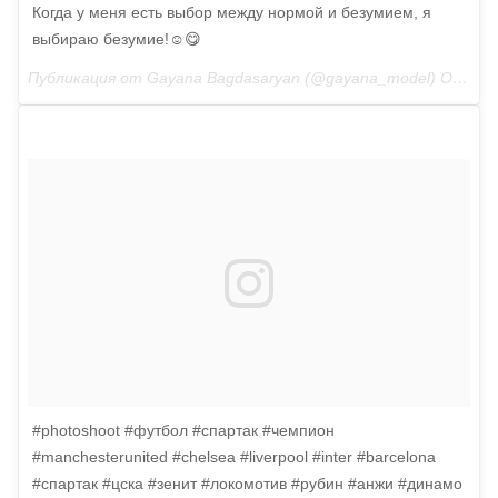
Когда у меня есть выбор между нормой и безумием, я
выбираю безумие!☺️😋
Публикация от Gayana Bagdasaryan (@gayana_model) Окт 14 2017 в 8:05 PDT
#photoshoot #футбол #спартак #чемпион
#manchesterunited #chelsea #liverpool #inter #barcelona
#спартак #цска #зенит #локомотив #рубин #анжи #динамо