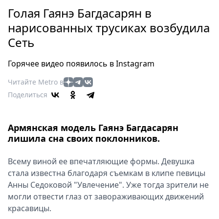
Петербург
Голая Гаянэ Багдасарян в
Россия
нарисованных трусиках возбудила
Мир
Сеть
Здоровье
Еда
Горячее видео появилось в Instagram
Туризм
Мода
Читайте Metro в
Поделиться
Театр
Кино
Афиша
Армянская модель Гаянэ Багдасарян
Книги
лишила сна своих поклонников.
Выставки
Всему виной ее впечатляющие формы. Девушка
Пресс-
стала известна благодаря съемкам в клипе певицы
релизы
Анны Седоковой "Увлечение". Уже тогда зрители не
О
могли отвести глаз от завораживающих движений
Metro
красавицы.
Стримы