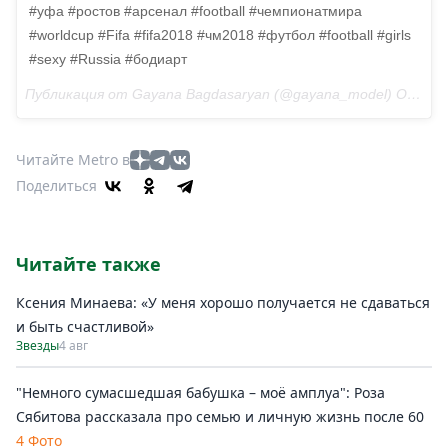
#уфа #ростов #арсенал #football #чемпионатмира
#worldcup #Fifa #fifa2018 #чм2018 #футбол #football #girls
#sexy #Russia #бодиарт
Публикация от Gayana Bagdasaryan (@gayana_model) Окт 14 2017 в 9:48 PDT
Читайте Metro в
Поделиться
Читайте также
Ксения Минаева: «У меня хорошо получается не сдаваться
и быть счастливой»
Звезды
4 авг
"Немного сумасшедшая бабушка – моё амплуа": Роза
Сябитова рассказала про семью и личную жизнь после 60
4 Фото