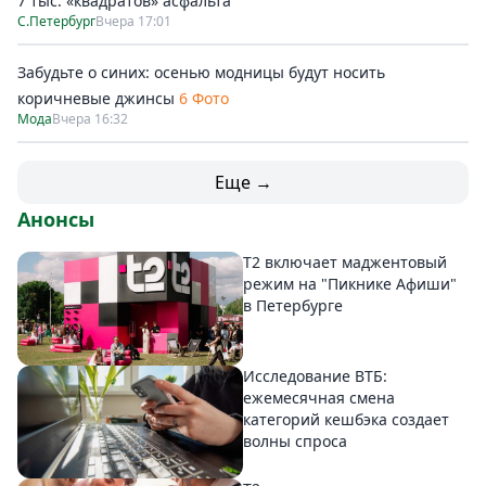
7 тыс. «квадратов» асфальта
С.Петербург
Вчера 17:01
Забудьте о синих: осенью модницы будут носить
коричневые джинсы
6 Фото
Мода
Вчера 16:32
Еще →
Анонсы
Т2 включает маджентовый
режим на "Пикнике Афиши"
в Петербурге
Исследование ВТБ:
ежемесячная смена
категорий кешбэка создает
волны спроса