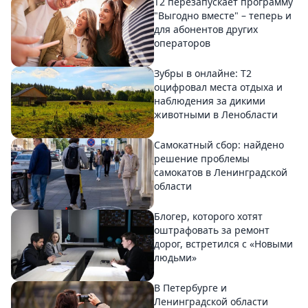
Т2 перезапускает программу
"Выгодно вместе" – теперь и
для абонентов других
операторов
Зубры в онлайне: Т2
оцифровал места отдыха и
наблюдения за дикими
животными в Ленобласти
Самокатный сбор: найдено
решение проблемы
самокатов в Ленинградской
области
Блогер, которого хотят
оштрафовать за ремонт
дорог, встретился с «Новыми
людьми»
В Петербурге и
Ленинградской области