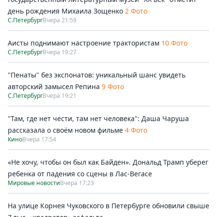
день рождения Михаила Зощенко
2 Фото
С.Петербург
Вчера 21:59
Аисты поднимают настроение трактористам
10 Фото
С.Петербург
Вчера 19:27
"Пенаты" без экспонатов: уникальный шанс увидеть
авторский замысел Репина
9 Фото
С.Петербург
Вчера 19:21
"Там, где нет чести, там нет человека": Даша Чаруша
рассказала о своём новом фильме
4 Фото
Кино
Вчера 17:54
«Не хочу, чтобы он был как Байден». Дональд Трамп уберег
ребенка от падения со сцены в Лас-Вегасе
Мировые новости
Вчера 17:23
На улице Корнея Чуковского в Петербурге обновили свыше