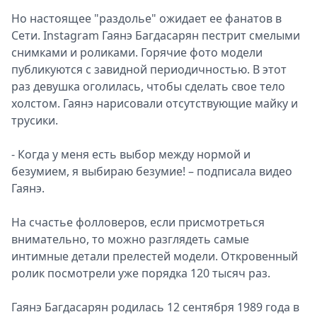
Спецпроекты
Но настоящее "раздолье" ожидает ее фанатов в
Звезды
Сети. Instagram Гаянэ Багдасарян пестрит смелыми
Выборы
снимками и роликами. Горячие фото модели
2026
публикуются с завидной периодичностью. В этот
Скачай
раз девушка оголилась, чтобы сделать свое тело
Metro
холстом. Гаянэ нарисовали отсутствующие майку и
трусики.
- Когда у меня есть выбор между нормой и
безумием, я выбираю безумие! – подписала видео
Гаянэ.
На счастье фолловеров, если присмотреться
внимательно, то можно разглядеть самые
интимные детали прелестей модели. Откровенный
ролик посмотрели уже порядка 120 тысяч раз.
Гаянэ Багдасарян родилась 12 сентября 1989 года в