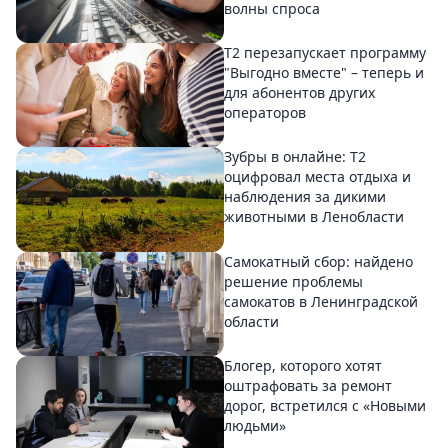
волны спроса
Т2 перезапускает программу
"Выгодно вместе" – теперь и
для абонентов других
операторов
Зубры в онлайне: Т2
оцифровал места отдыха и
наблюдения за дикими
животными в Ленобласти
Самокатный сбор: найдено
решение проблемы
самокатов в Ленинградской
области
Блогер, которого хотят
оштрафовать за ремонт
дорог, встретился с «Новыми
людьми»