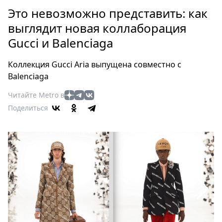
Петербург
Это невозможно представить: как
Россия
выглядит новая коллаборация
Мир
Gucci и Balenciaga
Здоровье
Еда
Коллекция Gucci Aria выпущена совместно с
Туризм
Balenciaga
Мода
Читайте Metro в
Театр
Поделиться
Кино
Афиша
Книги
Выставки
Пресс-
релизы
О
Metro
Стримы