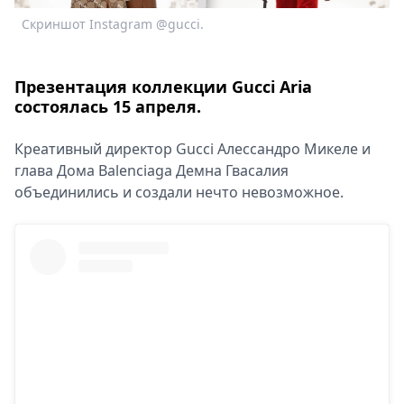
Спецпроекты
Скриншот Instagram @gucci.
Звезды
Выборы
2026
Презентация коллекции Gucci Aria
С
состоялась 15 апреля.
Скачай
Metro
Креативный директор Gucci Алессандро Микеле и
глава Дома Balenciaga Демна Гвасалия
объединились и создали нечто невозможное.