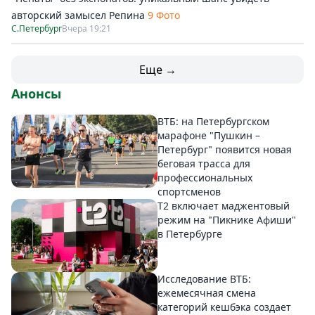
авторский замысел Репина
9 Фото
С.Петербург
Вчера 19:21
Еще →
Анонсы
ВТБ: на Петербургском
марафоне "Пушкин –
Петербург" появится новая
беговая трасса для
профессиональных
спортсменов
Т2 включает маджентовый
режим на "Пикнике Афиши"
в Петербурге
Исследование ВТБ:
ежемесячная смена
категорий кешбэка создает