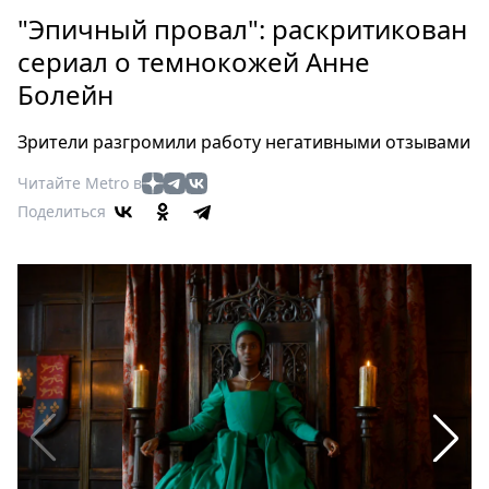
Петербург
"Эпичный провал": раскритикован
Россия
сериал о темнокожей Анне
Мир
Болейн
Здоровье
Еда
Зрители разгромили работу негативными отзывами
Туризм
Мода
Читайте Metro в
Поделиться
Театр
Кино
Афиша
Книги
Выставки
Пресс-
релизы
О
Metro
Стримы