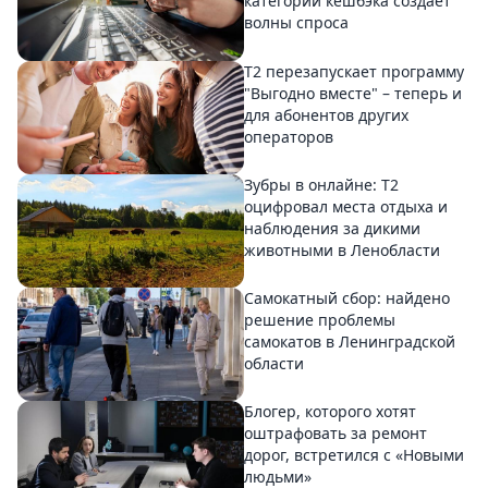
категорий кешбэка создает
волны спроса
Т2 перезапускает программу
"Выгодно вместе" – теперь и
для абонентов других
операторов
Зубры в онлайне: Т2
оцифровал места отдыха и
наблюдения за дикими
животными в Ленобласти
Самокатный сбор: найдено
решение проблемы
самокатов в Ленинградской
области
Блогер, которого хотят
оштрафовать за ремонт
дорог, встретился с «Новыми
людьми»