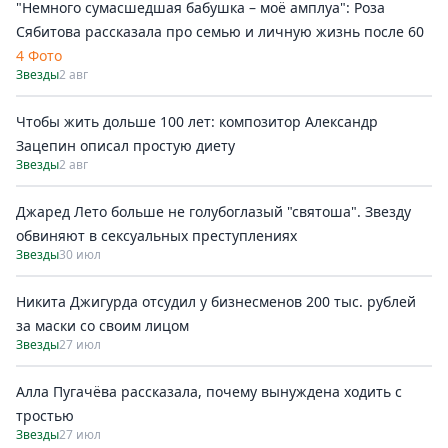
"Немного сумасшедшая бабушка – моё амплуа": Роза
Сябитова рассказала про семью и личную жизнь после 60
4 Фото
Звезды
2 авг
Чтобы жить дольше 100 лет: композитор Александр
Зацепин описал простую диету
Звезды
2 авг
Джаред Лето больше не голубоглазый "святоша". Звезду
обвиняют в сексуальных преступлениях
Звезды
30 июл
Никита Джигурда отсудил у бизнесменов 200 тыс. рублей
за маски со своим лицом
Звезды
27 июл
Алла Пугачёва рассказала, почему вынуждена ходить с
тростью
Звезды
27 июл