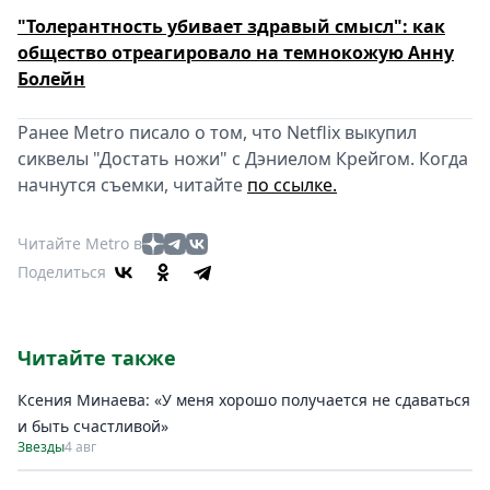
"Толерантность убивает здравый смысл": как
общество отреагировало на темнокожую Анну
Болейн
Ранее Metro писало о том, что Netflix выкупил
сиквелы "Достать ножи" с Дэниелом Крейгом. Когда
начнутся съемки, читайте
по ссылке.
Читайте Metro в
Поделиться
Читайте также
Ксения Минаева: «У меня хорошо получается не сдаваться
и быть счастливой»
Звезды
4 авг