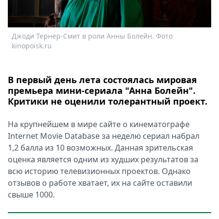
Спецпроекты
Звезды
Выборы
Джоди Тернер-Смит в роли Анны Болейн. Фото
Д
2026
kinopoisk.ru
k
Скачай
Metro
В первый день лета состоялась мировая
премьера мини-сериала "Анна Болейн".
Критики не оценили толерантный проект.
На крупнейшем в мире сайте о кинематографе
Internet Movie Database за неделю сериал набрал
1,2 балла из 10 возможных. Данная зрительская
оценка является одним из худших результатов за
всю историю телевизионных проектов. Однако
отзывов о работе хватает, их на сайте оставили
свыше 1000.