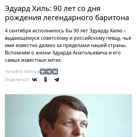
Петербург
Эдуард Хиль: 90 лет со дня
Россия
рождения легендарного баритона
Мир
Здоровье
4 сентября исполнилось бы 90 лет Эдуарду Хилю –
Еда
выдающемуся советскому и российскому певцу, чьё
Туризм
имя известно далеко за пределами нашей страны.
Мода
Вспомним о жизни Эдуарда Анатольевича и его
Театр
самых известных хитах.
Кино
Читайте Metro в
Афиша
Поделиться
Книги
Выставки
Пресс-
релизы
О
Metro
Стримы