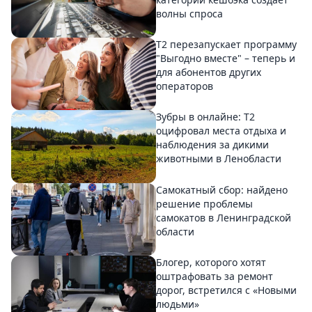
волны спроса
Т2 перезапускает программу
"Выгодно вместе" – теперь и
для абонентов других
операторов
Зубры в онлайне: Т2
оцифровал места отдыха и
наблюдения за дикими
животными в Ленобласти
Самокатный сбор: найдено
решение проблемы
самокатов в Ленинградской
области
Блогер, которого хотят
оштрафовать за ремонт
дорог, встретился с «Новыми
людьми»