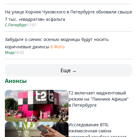
На улице Корнея Чуковского в Петербурге обновили свыше
7 тыс. «квадратов» асфальта
С.Петербург
17:01
Забудьте о синих: осенью модницы будут носить
коричневые джинсы
6 Фото
Мода
16:32
Еще →
Анонсы
Т2 включает маджентовый
режим на "Пикнике Афиши"
в Петербурге
Исследование ВТБ:
ежемесячная смена
категорий кешбэка создает