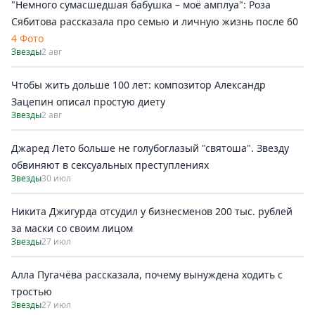
"Немного сумасшедшая бабушка – моё амплуа": Роза
Сябитова рассказала про семью и личную жизнь после 60
4 Фото
Звезды
2 авг
Чтобы жить дольше 100 лет: композитор Александр
Зацепин описал простую диету
Звезды
2 авг
Джаред Лето больше не голубоглазый "святоша". Звезду
обвиняют в сексуальных преступлениях
Звезды
30 июл
Никита Джигурда отсудил у бизнесменов 200 тыс. рублей
за маски со своим лицом
Звезды
27 июл
Алла Пугачёва рассказала, почему вынуждена ходить с
тростью
Звезды
27 июл