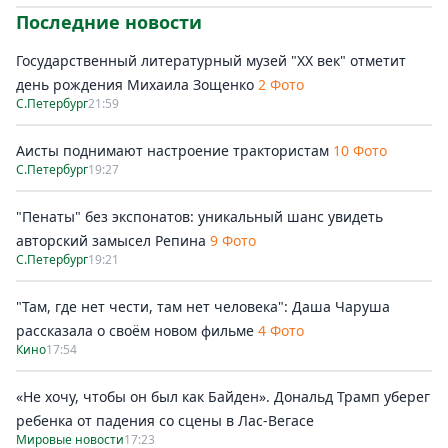
Последние новости
Государственный литературный музей "ХХ век" отметит
день рождения Михаила Зощенко
2 Фото
С.Петербург
21:59
Аисты поднимают настроение трактористам
10 Фото
С.Петербург
19:27
"Пенаты" без экспонатов: уникальный шанс увидеть
авторский замысел Репина
9 Фото
С.Петербург
19:21
"Там, где нет чести, там нет человека": Даша Чаруша
рассказала о своём новом фильме
4 Фото
Кино
17:54
«Не хочу, чтобы он был как Байден». Дональд Трамп уберег
ребенка от падения со сцены в Лас-Вегасе
Мировые новости
17:23