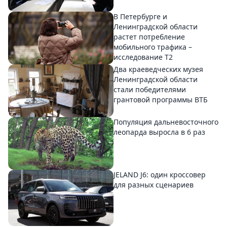
В Петербурге и
Ленинградской области
растет потребление
мобильного трафика –
исследование T2
Два краеведческих музея
Ленинградской области
стали победителями
грантовой программы ВТБ
Популяция дальневосточного
леопарда выросла в 6 раз
JELAND J6: один кроссовер
для разных сценариев