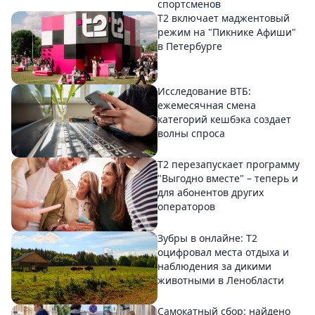
спортсменов
Т2 включает маджентовый
режим на "Пикнике Афиши"
в Петербурге
Исследование ВТБ:
ежемесячная смена
категорий кешбэка создает
волны спроса
Т2 перезапускает программу
"Выгодно вместе" – теперь и
для абонентов других
операторов
Зубры в онлайне: Т2
оцифровал места отдыха и
наблюдения за дикими
животными в Ленобласти
Самокатный сбор: найдено