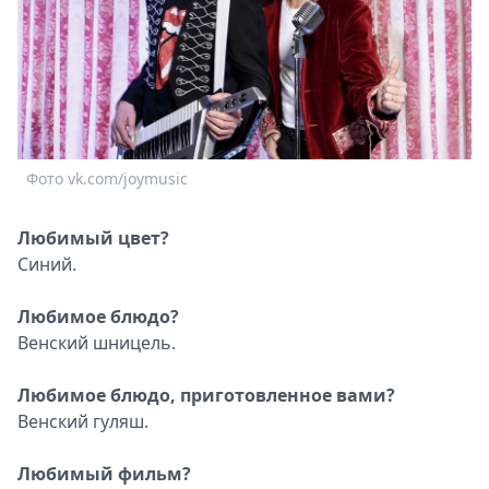
Спецпроекты
Звезды
Выборы
2026
Скачай
Metro
Фото vk.com/joymusic
Любимый цвет?
Синий.
Любимое блюдо?
Венский шницель.
Любимое блюдо, приготовленное вами?
Венский гуляш.
Любимый фильм?