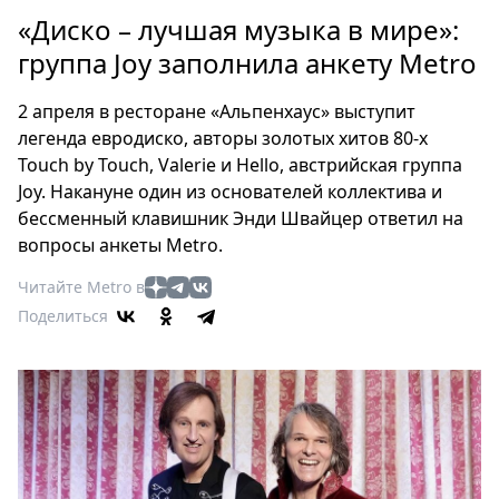
Петербург
«Диско – лучшая музыка в мире»:
Россия
группа Joy заполнила анкету Metro
Мир
Здоровье
2 апреля в ресторане «Альпенхаус» выступит
Еда
легенда евродиско, авторы золотых хитов 80-х
Туризм
Touch by Touch, Valerie и Hello, австрийская группа
Мода
Joy. Накануне один из основателей коллектива и
Театр
бессменный клавишник Энди Швайцер ответил на
вопросы анкеты Metro.
Кино
Афиша
Читайте Metro в
Книги
Поделиться
Выставки
Пресс-
релизы
О
Metro
Стримы