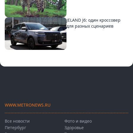
JELAND J6: один кроссовер
для разных сценариев
WWW.METRONEWS.RU
Все новости
Фото и видео
Петербург
Здоровье