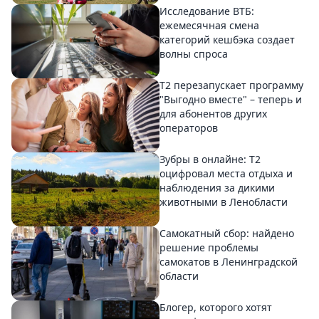
Исследование ВТБ:
ежемесячная смена
категорий кешбэка создает
волны спроса
Т2 перезапускает программу
"Выгодно вместе" – теперь и
для абонентов других
операторов
Зубры в онлайне: Т2
оцифровал места отдыха и
наблюдения за дикими
животными в Ленобласти
Самокатный сбор: найдено
решение проблемы
самокатов в Ленинградской
области
Блогер, которого хотят