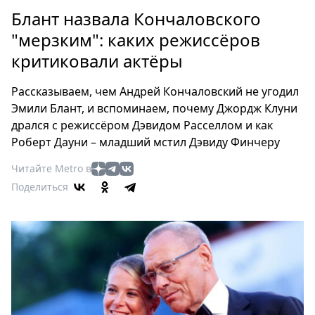
Петербург
Блант назвала Кончаловского
Россия
"мерзким": каких режиссёров
Мир
критиковали актёры
Здоровье
Еда
Рассказываем, чем Андрей Кончаловский не угодил
Туризм
Эмили Блант, и вспоминаем, почему Джордж Клуни
Мода
дрался с режиссёром Дэвидом Расселлом и как
Театр
Роберт Дауни – младший мстил Дэвиду Финчеру
Кино
Читайте Metro в
Афиша
Поделиться
Книги
Выставки
Пресс-
релизы
О
Metro
Стримы