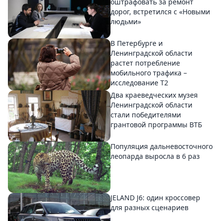
оштрафовать за ремонт
дорог, встретился с «Новыми
людьми»
В Петербурге и
Ленинградской области
растет потребление
мобильного трафика –
исследование T2
Два краеведческих музея
Ленинградской области
стали победителями
грантовой программы ВТБ
Популяция дальневосточного
леопарда выросла в 6 раз
JELAND J6: один кроссовер
для разных сценариев