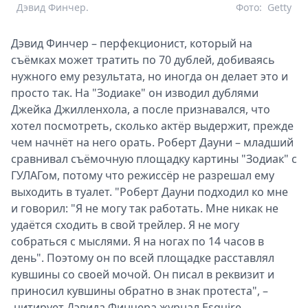
Дэвид Финчер.
Фото:
Getty
Дэвид Финчер – перфекционист, который на
съёмках может тратить по 70 дублей, добиваясь
нужного ему результата, но иногда он делает это и
просто так. На "Зодиаке" он изводил дублями
Джейка Джилленхола, а после признавался, что
хотел посмотреть, сколько актёр выдержит, прежде
чем начнёт на него орать. Роберт Дауни – младший
сравнивал съёмочную площадку картины "Зодиак" с
ГУЛАГом, потому что режиссёр не разрешал ему
выходить в туалет. "Роберт Дауни подходил ко мне
и говорил: "Я не могу так работать. Мне никак не
удаётся сходить в свой трейлер. Я не могу
собраться с мыслями. Я на ногах по 14 часов в
день". Поэтому он по всей площадке расставлял
кувшины со своей мочой. Он писал в реквизит и
приносил кувшины обратно в знак протеста", –
цитирует Дэвида Финчера журнал Esquire.