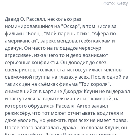
Фото:
Getty
Дэвид О. Расселл, несколько раз
номинировавшийся на "Оскар", в том числе за
фильмы "Боец", "Мой парень псих", "Афера по-
американски", зарекомендовал себя как хам и
драчун. Он часто на площадке чересчур
агрессивен, из-за чего то и дело возникают
серьёзные конфликты. Он доводит до слёз
сценаристов, толкает статистов, унижает членов
съёмочной группы на глазах у всех. После одной из
таких сцен на съёмках фильма "Три короля",
снимавшийся в картине Джордж Клуни не выдержал
и заступился за водителя машины с камерой, на
которого обрушился Расселл. Актёр заявил
режиссёру, что тот может отчитывать водителя и
даже уволить, но унижать при всех не имеет права.
После этого завязалась драка. По словам Клуни, он
был готов убить Дэвида Расселла в тот момент.