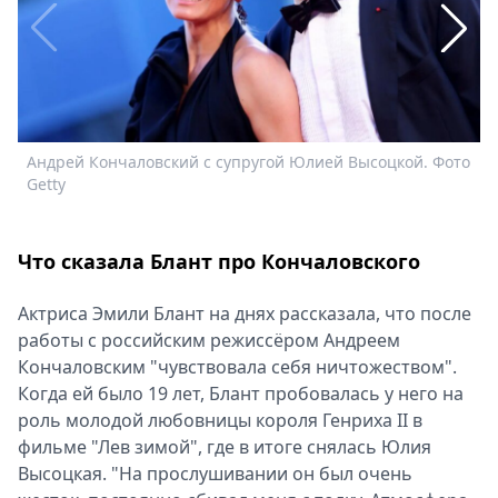
Спецпроекты
Звезды
Выборы
2026
Скачай
Metro
Андрей Кончаловский с супругой Юлией Высоцкой. Фото
Э
Getty
Что сказала Блант про Кончаловского
Актриса Эмили Блант на днях рассказала, что после
работы с российским режиссёром Андреем
Кончаловским "чувствовала себя ничтожеством".
Когда ей было 19 лет, Блант пробовалась у него на
роль молодой любовницы короля Генриха II в
фильме "Лев зимой", где в итоге снялась Юлия
Высоцкая. "На прослушивании он был очень