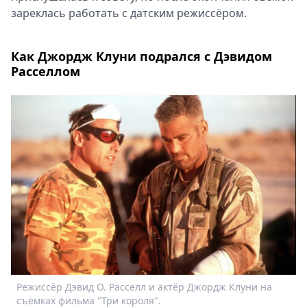
зареклась работать с датским режиссёром.
Как Джордж Клуни подрался с Дэвидом
Расселлом
Режиссёр Дэвид О. Расселл и актёр Джордж Клуни на
съёмках фильма "Три короля".