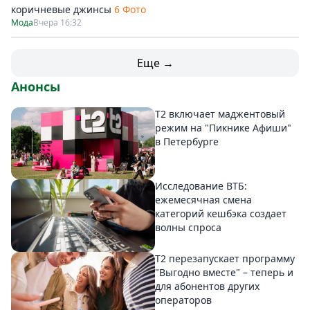
коричневые джинсы
6 Фото
Мода
Вчера 16:32
Еще →
Анонсы
Т2 включает маджентовый
режим на "Пикнике Афиши"
в Петербурге
Исследование ВТБ:
ежемесячная смена
категорий кешбэка создает
волны спроса
Т2 перезапускает программу
"Выгодно вместе" – теперь и
для абонентов других
операторов