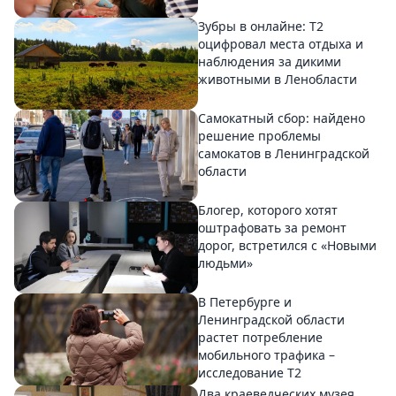
Зубры в онлайне: Т2
оцифровал места отдыха и
наблюдения за дикими
животными в Ленобласти
Самокатный сбор: найдено
решение проблемы
самокатов в Ленинградской
области
Блогер, которого хотят
оштрафовать за ремонт
дорог, встретился с «Новыми
людьми»
В Петербурге и
Ленинградской области
растет потребление
мобильного трафика –
исследование T2
Два краеведческих музея