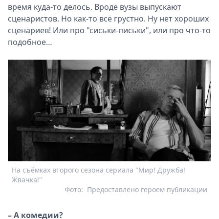
время куда-то делось. Вроде вузы выпускают
сценаристов. Но как-то всё грустно. Ну нет хороших
сценариев! Или про "сиськи-письки", или про что-то
подобное…
На съёмках второго сезона сериала "Мир! Дружба!
Жвачка!"
Фото:
Предоставлено героем публикации
– А комедии?