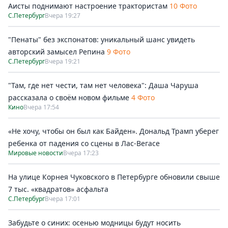
Аисты поднимают настроение трактористам
10 Фото
С.Петербург
Вчера 19:27
"Пенаты" без экспонатов: уникальный шанс увидеть
авторский замысел Репина
9 Фото
С.Петербург
Вчера 19:21
"Там, где нет чести, там нет человека": Даша Чаруша
рассказала о своём новом фильме
4 Фото
Кино
Вчера 17:54
«Не хочу, чтобы он был как Байден». Дональд Трамп уберег
ребенка от падения со сцены в Лас-Вегасе
Мировые новости
Вчера 17:23
На улице Корнея Чуковского в Петербурге обновили свыше
7 тыс. «квадратов» асфальта
С.Петербург
Вчера 17:01
Забудьте о синих: осенью модницы будут носить