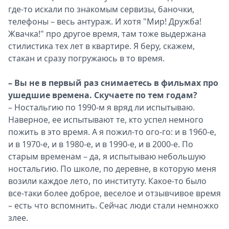
где-то искали по знакомым сервизы, баночки,
телефоны – весь антураж. И хотя "Мир! Дружба!
Жвачка!" про другое время, там тоже выдержана
стилистика тех лет в квартире. Я беру, скажем,
стакан и сразу погружаюсь в то время.
– Вы не в первый раз снимаетесь в фильмах про
ушедшие времена. Скучаете по тем годам?
– Ностальгию по 1990-м я вряд ли испытываю.
Наверное, ее испытывают те, кто успел немного
пожить в это время. А я пожил-то ого-го: и в 1960-е,
и в 1970-е, и в 1980-е, и в 1990-е, и в 2000-е. По
старым временам – да, я испытываю небольшую
ностальгию. По школе, по деревне, в которую меня
возили каждое лето, по институту. Какое-то было
все-таки более доброе, веселое и отзывчивое время
– есть что вспомнить. Сейчас люди стали немножко
злее.