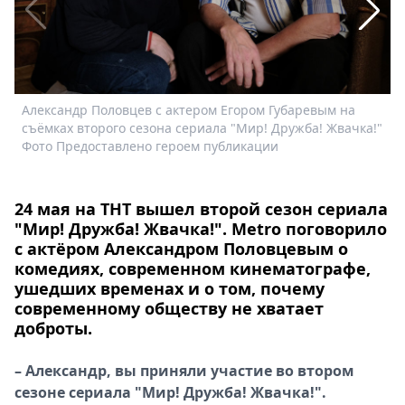
Спецпроекты
Звезды
Выборы
2026
Скачай
Александр Половцев с актером Егором Губаревым на
Н
Metro
съёмках второго сезона сериала "Мир! Дружба! Жвачка!"
Ж
Фото Предоставлено героем публикации
24 мая на ТНТ вышел второй сезон сериала
"Мир! Дружба! Жвачка!". Metro поговорило
с актёром Александром Половцевым о
комедиях, современном кинематографе,
ушедших временах и о том, почему
современному обществу не хватает
доброты.
– Александр, вы приняли участие во втором
сезоне сериала "Мир! Дружба! Жвачка!".