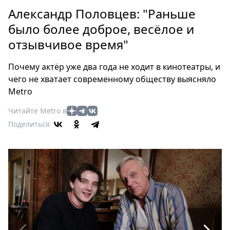
Петербург
Александр Половцев: "Раньше
Россия
было более доброе, весёлое и
Мир
отзывчивое время"
Здоровье
Еда
Почему актёр уже два года не ходит в кинотеатры, и
Туризм
чего не хватает современному обществу выясняло
Мода
Metro
Театр
Читайте Metro в
Кино
Поделиться
Афиша
Книги
Выставки
Пресс-
релизы
О
Metro
Стримы