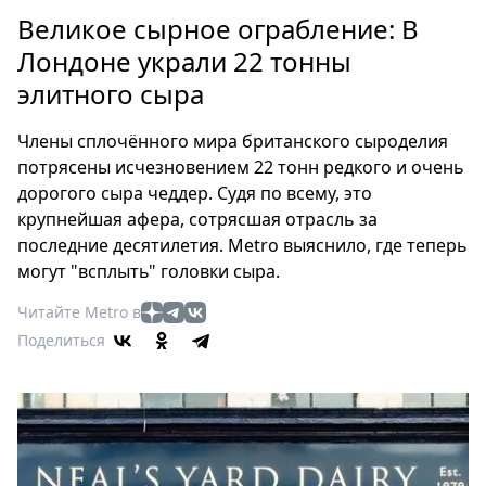
Петербург
Великое сырное ограбление: В
Россия
Лондоне украли 22 тонны
Мир
элитного сыра
Здоровье
Еда
Члены сплочённого мира британского сыроделия
Туризм
потрясены исчезновением 22 тонн редкого и очень
Мода
дорогого сыра чеддер. Судя по всему, это
Театр
крупнейшая афера, сотрясшая отрасль за
Кино
последние десятилетия. Metro выяснило, где теперь
могут "всплыть" головки сыра.
Афиша
Книги
Читайте Metro в
Выставки
Поделиться
Пресс-
релизы
О
Metro
Стримы