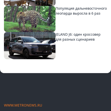
Популяция дальневосточного
леопарда выросла в 6 раз
JELAND J6: один кроссовер
для разных сценариев
WWW.METRONEWS.RU