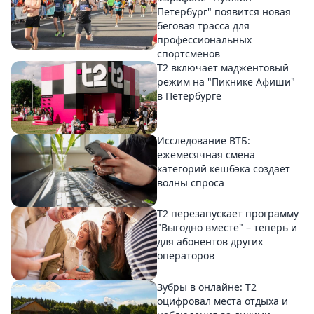
Петербург" появится новая
беговая трасса для
профессиональных
спортсменов
Т2 включает маджентовый
режим на "Пикнике Афиши"
в Петербурге
Исследование ВТБ:
ежемесячная смена
категорий кешбэка создает
волны спроса
Т2 перезапускает программу
"Выгодно вместе" – теперь и
для абонентов других
операторов
Зубры в онлайне: Т2
оцифровал места отдыха и