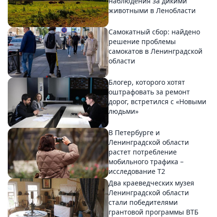
наблюдения за дикими
животными в Ленобласти
Самокатный сбор: найдено
решение проблемы
самокатов в Ленинградской
области
Блогер, которого хотят
оштрафовать за ремонт
дорог, встретился с «Новыми
людьми»
В Петербурге и
Ленинградской области
растет потребление
мобильного трафика –
исследование T2
Два краеведческих музея
Ленинградской области
стали победителями
грантовой программы ВТБ