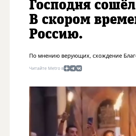
Господня сошёл
В скором време
Россию.
По мнению верующих, схождение Благо
Читайте Metro в