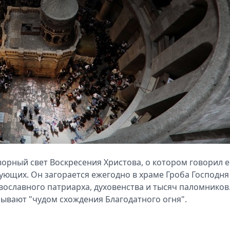
орный свет Воскресения Христова, о котором говорил 
рующих. Он загорается ежегодно в храме Гроба Господня
вославного патриарха, духовенства и тысяч паломников
зывают "чудом схождения Благодатного огня".