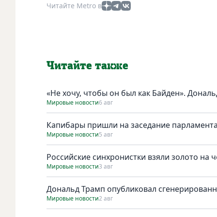
Читайте Metro в
Читайте также
«Не хочу, чтобы он был как Байден». Дональ
Мировые новости
6 авг
Капибары пришли на заседание парламента
Мировые новости
5 авг
Российские синхронистки взяли золото на 
Мировые новости
3 авг
Дональд Трамп опубликовал сгенерирован
Мировые новости
2 авг