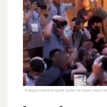
В иерусалимском храме Гроба Господня сошёл Бл