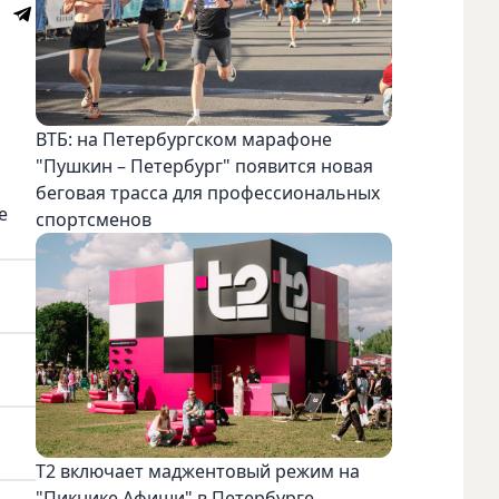
ВТБ: на Петербургском марафоне
"Пушкин – Петербург" появится новая
беговая трасса для профессиональных
е
спортсменов
Т2 включает маджентовый режим на
"Пикнике Афиши" в Петербурге