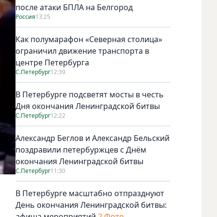
после атаки БПЛА на Белгород
Россия
13:25
Как полумарафон «Северная столица»
ограничил движение транспорта в
центре Петербурга
С.Петербург
12:39
В Петербурге подсветят мосты в честь
Дня окончания Ленинградской битвы
С.Петербург
12:22
Александр Беглов и Александр Бельский
поздравили петербуржцев с Днём
окончания Ленинградской битвы
С.Петербург
11:30
В Петербурге масштабно отпразднуют
День окончания Ленинградской битвы:
афиша мероприятий
2 Фото