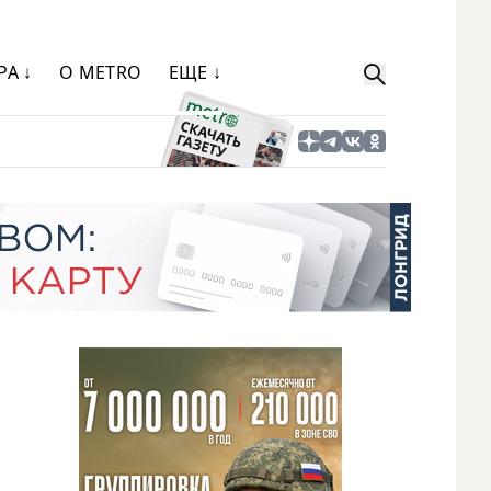
РА ↓
О METRO
ЕЩЕ ↓