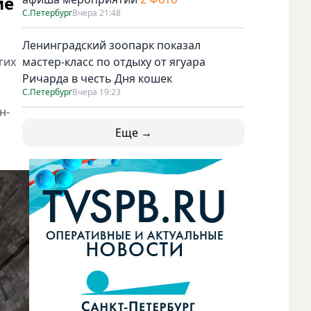
ме
С.Петербург
Вчера 21:48
Ленинградский зоопарк показал
гих
мастер-класс по отдыху от ягуара
Ричарда в честь Дня кошек
С.Петербург
Вчера 19:23
н-
Еще →