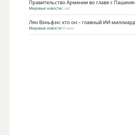
Правительство Армении во главе с Пашинян
Мировые новости
2 авг
Лян Вэньфэн: кто он – главный ИИ-миллиар
Мировые новости
30 июл