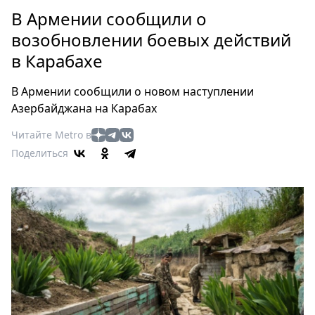
Петербург
В Армении сообщили о
Россия
возобновлении боевых действий
Мир
в Карабахе
Здоровье
Еда
В Армении сообщили о новом наступлении
Туризм
Азербайджана на Карабах
Мода
Читайте Metro в
Театр
Поделиться
Кино
Афиша
Книги
Выставки
Пресс-
релизы
О
Metro
Стримы