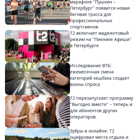
марафоне "Пушкин –
Петербург" появится новая
беговая трасса для
профессиональных
спортсменов
Т2 включает маджентовый
режим на "Пикнике Афиши"
в Петербурге
Исследование ВТБ:
ежемесячная смена
категорий кешбэка создает
волны спроса
Т2 перезапускает программу
"Выгодно вместе" – теперь и
для абонентов других
операторов
Зубры в онлайне: Т2
оцифровал места отдыха и