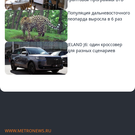
Популяция дальневосточного
леопарда выросла в 6 раз
JELAND J6: один кроссовер
для разных сценариев
WWW.METRONEWS.RU