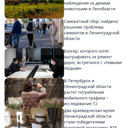
наблюдения за дикими
животными в Ленобласти
Самокатный сбор: найдено
решение проблемы
самокатов в Ленинградской
области
Блогер, которого хотят
оштрафовать за ремонт
дорог, встретился с «Новыми
людьми»
В Петербурге и
Ленинградской области
растет потребление
мобильного трафика –
исследование T2
Два краеведческих музея
Ленинградской области
стали победителями
грантовой программы ВТБ