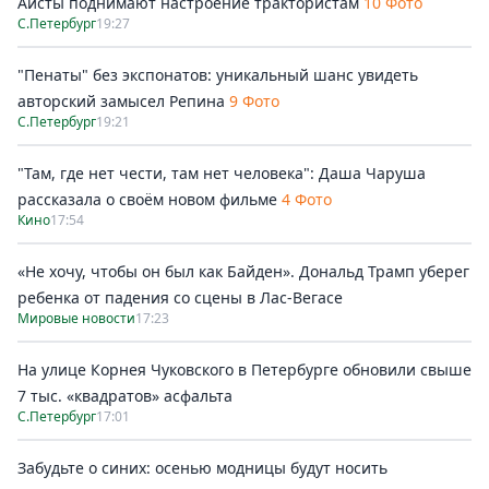
Аисты поднимают настроение трактористам
10 Фото
С.Петербург
19:27
"Пенаты" без экспонатов: уникальный шанс увидеть
авторский замысел Репина
9 Фото
С.Петербург
19:21
"Там, где нет чести, там нет человека": Даша Чаруша
рассказала о своём новом фильме
4 Фото
Кино
17:54
«Не хочу, чтобы он был как Байден». Дональд Трамп уберег
ребенка от падения со сцены в Лас-Вегасе
Мировые новости
17:23
На улице Корнея Чуковского в Петербурге обновили свыше
7 тыс. «квадратов» асфальта
С.Петербург
17:01
Забудьте о синих: осенью модницы будут носить