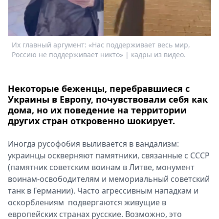
Спецпроекты
Звезды
Выборы
Их главный аргумент: «Нас поддерживает весь мир,
2026
Россию не поддерживает никто» | кадры из видео.
Скачай
Metro
Некоторые беженцы, перебравшиеся с
Украины в Европу, почувствовали себя как
дома, но их поведение на территории
других стран откровенно шокирует.
Иногда русофобия выливается в вандализм:
украинцы оскверняют памятники, связанные с СССР
(памятник советским воинам в Литве, монумент
воинам-освободителям и мемориальный советский
танк в Германии). Часто агрессивным нападкам и
оскорблениям подвергаются живущие в
европейских странах русские. Возможно, это