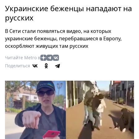
Петербург
Украинские беженцы нападают на
Россия
русских
Мир
Здоровье
В Сети стали появляться видео, на которых
Еда
украинские беженцы, перебравшиеся в Европу,
Туризм
оскорбляют живущих там русских
Мода
Читайте Metro в
Театр
Поделиться
Кино
Афиша
Книги
Выставки
Пресс-
релизы
О
Metro
Стримы