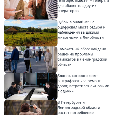
"Выгодно вместе" – теперь и
для абонентов других
операторов
Зубры в онлайне: Т2
оцифровал места отдыха и
наблюдения за дикими
животными в Ленобласти
Самокатный сбор: найдено
решение проблемы
самокатов в Ленинградской
области
Блогер, которого хотят
оштрафовать за ремонт
дорог, встретился с «Новыми
людьми»
В Петербурге и
Ленинградской области
растет потребление