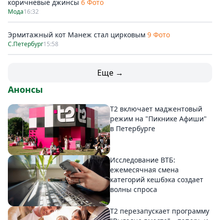
коричневые джинсы
6 Фото
Мода
16:32
Эрмитажный кот Манеж стал цирковым
9 Фото
С.Петербург
15:58
Еще →
Анонсы
Т2 включает маджентовый
режим на "Пикнике Афиши"
в Петербурге
Исследование ВТБ:
ежемесячная смена
категорий кешбэка создает
волны спроса
Т2 перезапускает программу