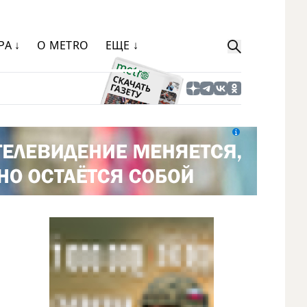
РА ↓
О METRO
ЕЩЕ ↓