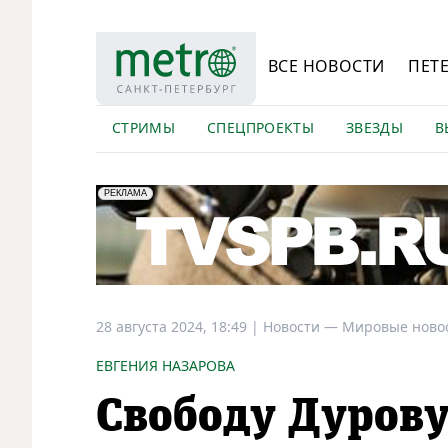
ВСЕ НОВОСТИ
ПЕТ
СТРИМЫ
СПЕЦПРОЕКТЫ
ЗВЕЗДЫ
В
erid: LdtCK5Efv
АО "ГАТР", ИНН: 7841320717
РЕКЛАМА
28 августа 2024, 18:49
|
Новости —
Мировые ново
ЕВГЕНИЯ НАЗАРОВА
Свободу Дурову