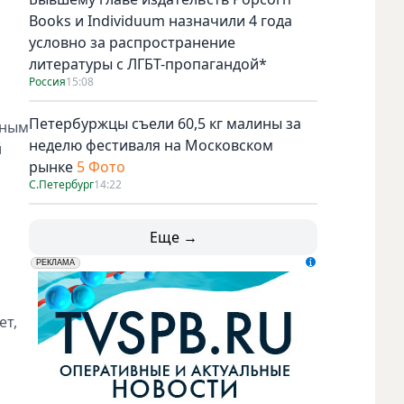
Books и Individuum назначили 4 года
условно за распространение
литературы с ЛГБТ-пропагандой*
Россия
15:08
Петербуржцы съели 60,5 кг малины за
нным
неделю фестиваля на Московском
й
рынке
5 Фото
С.Петербург
14:22
Еще →
erid: LdtCK5udn
АО "ГАТР", ИНН: 7841320717
РЕКЛАМА
ет,