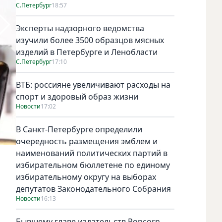
С.Петербург
18:57
Эксперты надзорного ведомства
изучили более 3500 образцов мясных
изделий в Петербурге и Ленобласти
С.Петербург
17:10
ВТБ: россияне увеличивают расходы на
спорт и здоровый образ жизни
Новости
17:02
В Санкт-Петербурге определили
очередность размещения эмблем и
наименований политических партий в
Фото соцсети
избирательном бюллетене по единому
избирательному округу на выборах
депутатов Законодательного Собрания
Новости
16:13
Бывшему главе издательств Popcorn