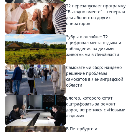
Т2 перезапускает программу
"Выгодно вместе" – теперь и
для абонентов других
операторов
Зубры в онлайне: Т2
оцифровал места отдыха и
наблюдения за дикими
животными в Ленобласти
Самокатный сбор: найдено
решение проблемы
самокатов в Ленинградской
области
Блогер, которого хотят
оштрафовать за ремонт
дорог, встретился с «Новыми
людьми»
В Петербурге и