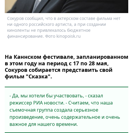
Сокуров сообщил, что в актерском составе фильма нет
ни одного российского артиста, а при создании
киноленты не привлекалось бюджетное
финансирование. Фото kinopoisk.ru
На Каннском фестивале, запланированном
в этом году на период с 17 по 28 мая,
Сокуров собирается представить свой
фильм "Сказка".
- Да, мы хотели бы участвовать, - сказал
режиссер РИА новости. - Считаем, что наша
съемочная группа создала серьезное
произведение, очень содержательное и очень
важное для нашего времени.