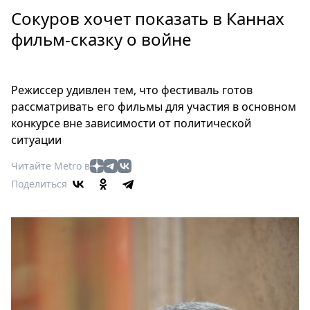
Петербург
Сокуров хочет показать в Каннах
Россия
фильм-сказку о войне
Мир
Здоровье
Еда
Режиссер удивлен тем, что фестиваль готов
Туризм
рассматривать его фильмы для участия в основном
Мода
конкурсе вне зависимости от политической
Театр
ситуации
Кино
Читайте Metro в
Афиша
Поделиться
Книги
Выставки
Пресс-
релизы
О
Metro
Стримы