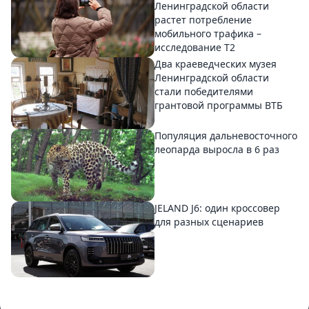
Ленинградской области
растет потребление
мобильного трафика –
исследование T2
Два краеведческих музея
Ленинградской области
стали победителями
грантовой программы ВТБ
Популяция дальневосточного
леопарда выросла в 6 раз
JELAND J6: один кроссовер
для разных сценариев