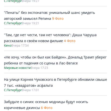
С.Петербург
Вчера 19:27
"Пенаты" без экспонатов: уникальный шанс увидеть
авторский замысел Репина
9 Фото
С.Петербург
Вчера 19:21
"Там, где нет чести, там нет человека": Даша Чаруша
рассказала о своём новом фильме
4 Фото
Кино
Вчера 17:54
«Не хочу, чтобы он был как Байден». Дональд Трамп уберег
ребенка от падения со сцены в Лас-Вегасе
Мировые новости
Вчера 17:23
На улице Корнея Чуковского в Петербурге обновили свыше
7 тыс. «квадратов» асфальта
С.Петербург
Вчера 17:01
Забудьте о синих: осенью модницы будут носить
коричневые джинсы
6 Фото