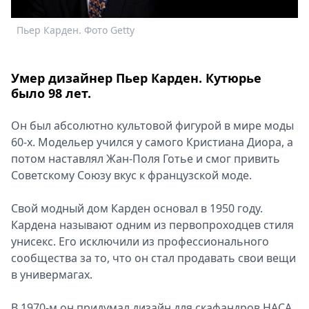
Спецпроекты
Пьер Карден. Фото Getty
Звезды
Выборы
2026
Умер дизайнер Пьер Карден. Кутюрье
Скачай
было 98 лет.
Metro
Он был абсолютно культовой фигурой в мире моды
60-х. Модельер учился у самого Кристиана Диора, а
потом наставлял Жан-Поля Готье и смог привить
Советскому Союзу вкус к французской моде.
Свой модный дом Карден основал в 1950 году.
Кардена называют одним из первопроходцев стиля
унисекс. Его исключили из профессионального
сообщества за то, что он стал продавать свои вещи
в универмагах.
В 1970-м он придумал дизайн для скафандров НАСА,