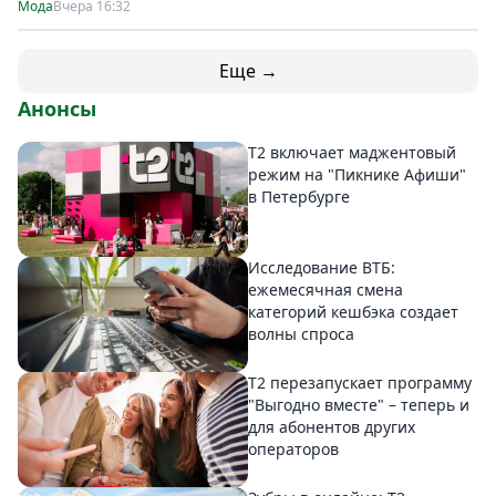
Мода
Вчера 16:32
Еще →
Анонсы
Т2 включает маджентовый
режим на "Пикнике Афиши"
в Петербурге
Исследование ВТБ:
ежемесячная смена
категорий кешбэка создает
волны спроса
Т2 перезапускает программу
"Выгодно вместе" – теперь и
для абонентов других
операторов