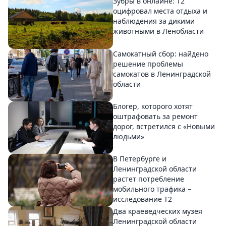
Зубры в онлайне: Т2
оцифровал места отдыха и
наблюдения за дикими
животными в Ленобласти
Самокатный сбор: найдено
решение проблемы
самокатов в Ленинградской
области
Блогер, которого хотят
оштрафовать за ремонт
дорог, встретился с «Новыми
людьми»
В Петербурге и
Ленинградской области
растет потребление
мобильного трафика –
исследование T2
Два краеведческих музея
Ленинградской области