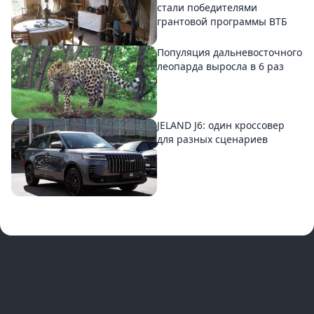
стали победителями
грантовой программы ВТБ
Популяция дальневосточного
леопарда выросла в 6 раз
JELAND J6: один кроссовер
для разных сценариев