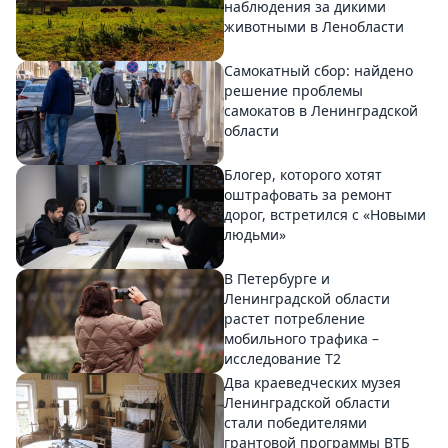
наблюдения за дикими
животными в Ленобласти
Самокатный сбор: найдено
решение проблемы
самокатов в Ленинградской
области
Блогер, которого хотят
оштрафовать за ремонт
дорог, встретился с «Новыми
людьми»
В Петербурге и
Ленинградской области
растет потребление
мобильного трафика –
исследование T2
Два краеведческих музея
Ленинградской области
стали победителями
грантовой программы ВТБ