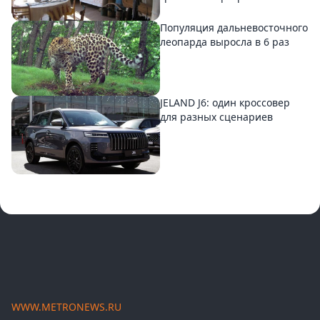
Популяция дальневосточного
леопарда выросла в 6 раз
JELAND J6: один кроссовер
для разных сценариев
WWW.METRONEWS.RU