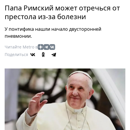
Петербург
Папа Римский может отречься от
Россия
престола из-за болезни
Мир
Здоровье
У понтифика нашли начало двусторонней
Еда
пневмонии.
Туризм
Читайте Metro в
Мода
Поделиться
Театр
Кино
Афиша
Книги
Выставки
Пресс-
релизы
О
Metro
Стримы