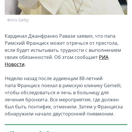
Спецпроекты
Звезды
Фото Getty
Выборы
2026
Скачай
Кардинал Джанфранко Равази заявил, что папа
Metro
Римский Франциск может отречься от престола,
если будет испытывать трудности с выполнением
своих обязанностей. Об этом сообщает
РИА
Новости
.
Неделю назад после аудиенции 88-летний
папа Франциск поехал в римскую клинику Gemelli,
чтобы обследоваться и лечь в больницу для
лечения бронхита. Все мероприятия, где должен
был быть понтифик, отменили. Затем у Франциска
обнаружили начало двусторонней пневмонии.