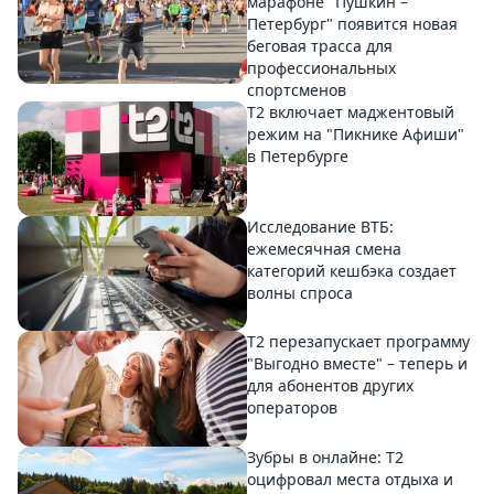
марафоне "Пушкин –
Петербург" появится новая
беговая трасса для
профессиональных
спортсменов
Т2 включает маджентовый
режим на "Пикнике Афиши"
в Петербурге
Исследование ВТБ:
ежемесячная смена
категорий кешбэка создает
волны спроса
Т2 перезапускает программу
"Выгодно вместе" – теперь и
для абонентов других
операторов
Зубры в онлайне: Т2
оцифровал места отдыха и