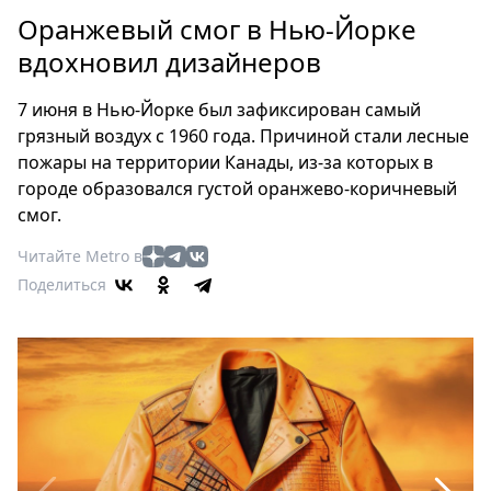
Петербург
Оранжевый смог в Нью-Йорке
Россия
вдохновил дизайнеров
Мир
Здоровье
7 июня в Нью-Йорке был зафиксирован самый
Еда
грязный воздух с 1960 года. Причиной стали лесные
Туризм
пожары на территории Канады, из-за которых в
Мода
городе образовался густой оранжево-коричневый
Театр
смог.
Кино
Читайте Metro в
Афиша
Поделиться
Книги
Выставки
Пресс-
релизы
О
Metro
Стримы