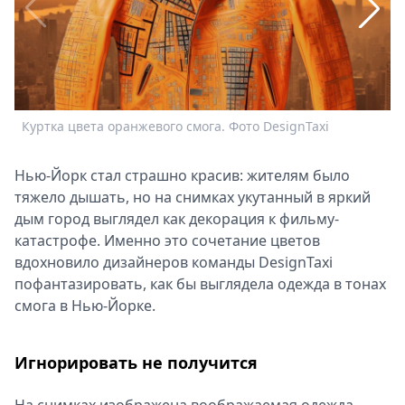
Спецпроекты
Звезды
Выборы
2026
Скачай
Куртка цвета оранжевого смога. Фото DesignTaxi
Metro
Нью-Йорк стал страшно красив: жителям было
тяжело дышать, но на снимках укутанный в яркий
дым город выглядел как декорация к фильму-
катастрофе. Именно это сочетание цветов
вдохновило дизайнеров команды DesignTaxi
С
пофантазировать, как бы выглядела одежда в тонах
смога в Нью-Йорке.
Игнорировать не получится