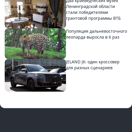
Два краеведческих музея
Ленинградской области
стали победителями
грантовой программы ВТБ
Популяция дальневосточного
леопарда выросла в 6 раз
JELAND J6: один кроссовер
для разных сценариев