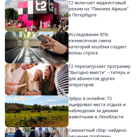
Т2 включает маджентовый
режим на "Пикнике Афиши"
в Петербурге
Исследование ВТБ:
ежемесячная смена
категорий кешбэка создает
волны спроса
Т2 перезапускает программу
"Выгодно вместе" – теперь и
для абонентов других
операторов
Зубры в онлайне: Т2
оцифровал места отдыха и
наблюдения за дикими
животными в Ленобласти
Самокатный сбор: найдено
решение проблемы