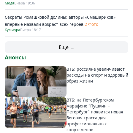
Мода
Вчера 19:36
Секреты Ромашковой долины: авторы «Смешариков»
впервые назвали возраст всех героев
2 Фото
Культура
Вчера 18:17
Еще →
Анонсы
ВТБ: россияне увеличивают
расходы на спорт и здоровый
образ жизни
ВТБ: на Петербургском
марафоне "Пушкин –
Петербург" появится новая
беговая трасса для
профессиональных
спортсменов