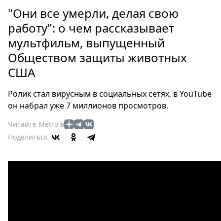
Петербург
"Они все умерли, делая свою
Россия
работу": о чем рассказывает
Мир
мультфильм, выпущенный
Здоровье
Обществом защиты животных
Еда
Туризм
США
Мода
Ролик стал вирусным в социальных сетях, в YouTube
Театр
он набрал уже 7 миллионов просмотров.
Кино
Афиша
Читайте Metro в
Поделиться
Книги
Выставки
Пресс-
релизы
О
Metro
Стримы