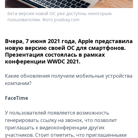
Спецпроекты
Бета-версии новой ОС уже доступны некоторым
Звезды
пользователям. Фото pixabay.com
Выборы
2026
Скачай
Вчера, 7 июня 2021 года, Apple представила
Metro
новую версию своей ОС для смартфонов.
Презентация состоялась в рамках
конференции WWDC 2021.
Какие обновления получили мобильные устройства
компании?
FaceTime
У пользователей появляется возможность
генерировать ссылку на звонок, что позволит
приглашать к видеоконференции других
участников. Стоит отметить, что приглашенными