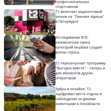
профессиональных
спортсменов
Т2 включает маджентовый
режим на "Пикнике Афиши"
в Петербурге
Исследование ВТБ:
ежемесячная смена
категорий кешбэка создает
волны спроса
Т2 перезапускает программу
"Выгодно вместе" – теперь и
для абонентов других
операторов
Зубры в онлайне: Т2
оцифровал места отдыха и
наблюдения за дикими
животными в Ленобласти