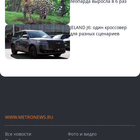
леопарда выросла в 6 раз
JELAND J6: один кроссовер
для разных сценариев
WWW.METRONEWS.RU
Все новости
Фото и видео