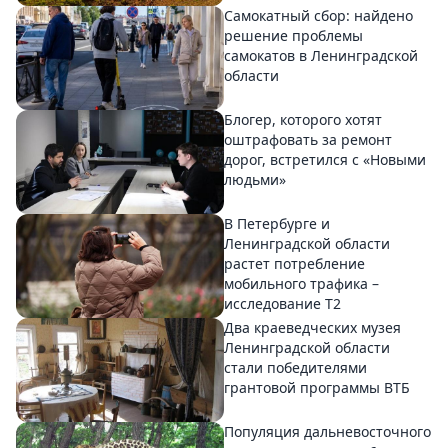
Самокатный сбор: найдено
решение проблемы
самокатов в Ленинградской
области
Блогер, которого хотят
оштрафовать за ремонт
дорог, встретился с «Новыми
людьми»
В Петербурге и
Ленинградской области
растет потребление
мобильного трафика –
исследование T2
Два краеведческих музея
Ленинградской области
стали победителями
грантовой программы ВТБ
Популяция дальневосточного