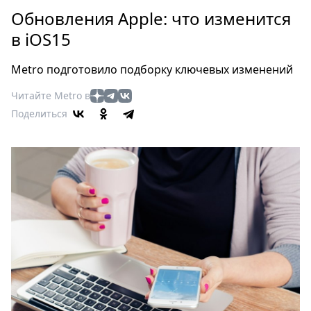
Петербург
Обновления Apple: что изменится
Россия
в iOS15
Мир
Здоровье
Metro подготовило подборку ключевых изменений
Еда
Читайте Metro в
Туризм
Поделиться
Мода
Театр
Кино
Афиша
Книги
Выставки
Пресс-
релизы
О
Metro
Стримы