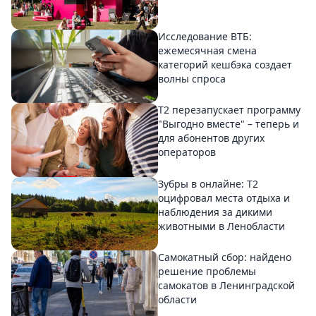
Исследование ВТБ:
ежемесячная смена
категорий кешбэка создает
волны спроса
Т2 перезапускает программу
"Выгодно вместе" – теперь и
для абонентов других
операторов
Зубры в онлайне: Т2
оцифровал места отдыха и
наблюдения за дикими
животными в Ленобласти
Самокатный сбор: найдено
решение проблемы
самокатов в Ленинградской
области