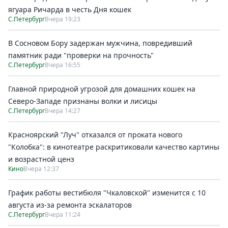
ягуара Ричарда в честь Дня кошек
С.Петербург
Вчера 19:23
В Сосновом Бору задержан мужчина, повредивший
памятник ради "проверки на прочность"
С.Петербург
Вчера 16:55
Главной природной угрозой для домашних кошек на
Северо-Западе признаны волки и лисицы
С.Петербург
Вчера 14:27
Красноярский "Луч" отказался от проката нового
"Колобка": в кинотеатре раскритиковали качество картины
и возрастной ценз
Кино
Вчера 12:37
График работы вестибюля "Чкаловской" изменится с 10
августа из-за ремонта эскалаторов
С.Петербург
Вчера 11:24