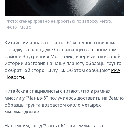
Спецпроекты
Звезды
Выборы
Фото: сгенерировано нейросетью по запросу Metro.
2026
Фото "Metro"
Скачай
Metro
Китайский аппарат "Чанъэ-6" успешно совершил
посадку на площадке Сыцзыванци в автономном
районе Внутренняя Монголия, впервые в мировой
истории доставив на нашу планету образцы грунта
с обратной стороны Луны. Об этом сообщают
РИА
Новости
.
Китайские специалисты считают, что в рамках
миссии у "Чанъэ-6" получилось доставить на Землю
образцы грунта возрастом около четырех
миллиардов лет.
Напомним, зонд "Чанъэ-6" приземлился на