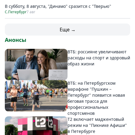
В субботу, 8 августа, "Динамо" сразится с "Тверью"
С.Петербург
7 авг
Еще →
Анонсы
ВТБ: россияне увеличивают
расходы на спорт и здоровый
образ жизни
ВТБ: на Петербургском
марафоне "Пушкин –
Петербург" появится новая
беговая трасса для
профессиональных
спортсменов
Т2 включает маджентовый
режим на "Пикнике Афиши"
в Петербурге