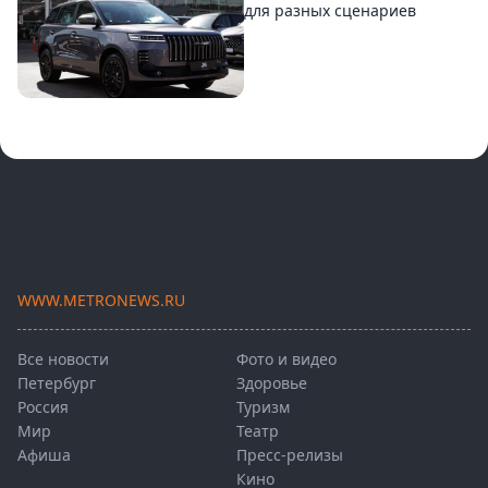
для разных сценариев
WWW.METRONEWS.RU
Все новости
Фото и видео
Петербург
Здоровье
Россия
Туризм
Мир
Театр
Афиша
Пресс-релизы
Кино