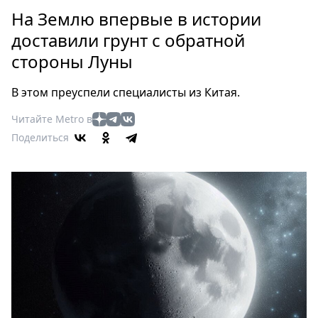
Петербург
На Землю впервые в истории
Россия
доставили грунт с обратной
Мир
стороны Луны
Здоровье
Еда
В этом преуспели специалисты из Китая.
Туризм
Мода
Читайте Metro в
Поделиться
Театр
Кино
Афиша
Книги
Выставки
Пресс-
релизы
О
Metro
Стримы