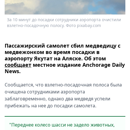
Спецпроекты
Звезды
За 10 минут до посадки сотрудники аэропорта очистили
Выборы
взлетно-посадочную полосу. Фото pixabay.com
2026
Скачай
Metro
Пассажирский самолет сбил медведицу с
медвежонком во время посадки в
аэропорту Якутат на Аляске. Об этом
сообщает
местное издание Anchorage Daily
News.
Сообщается, что взлетно-посадочная полоса была
очищена сотрудниками аэропорта
заблаговременно, однако два медведя успели
прибежать на нее до посадки самолета.
"Переднее колесо шасси не задело животных,