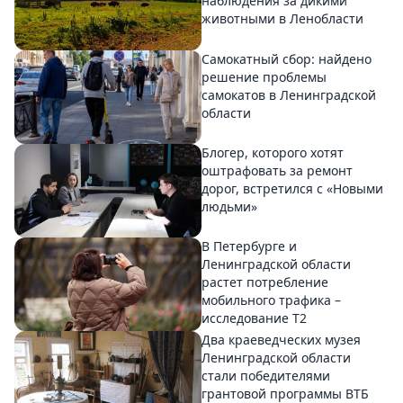
наблюдения за дикими
животными в Ленобласти
Самокатный сбор: найдено
решение проблемы
самокатов в Ленинградской
области
Блогер, которого хотят
оштрафовать за ремонт
дорог, встретился с «Новыми
людьми»
В Петербурге и
Ленинградской области
растет потребление
мобильного трафика –
исследование T2
Два краеведческих музея
Ленинградской области
стали победителями
грантовой программы ВТБ