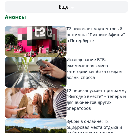
Еще →
Анонсы
Т2 включает маджентовый
режим на "Пикнике Афиши"
в Петербурге
Исследование ВТБ:
ежемесячная смена
категорий кешбэка создает
волны спроса
Т2 перезапускает программу
"Выгодно вместе" – теперь и
для абонентов других
операторов
Зубры в онлайне: Т2
оцифровал места отдыха и