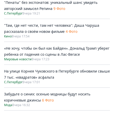
"Пенаты" без экспонатов: уникальный шанс увидеть
авторский замысел Репина
9 Фото
С.Петербург
Вчера 19:21
"Там, где нет чести, там нет человека": Даша Чаруша
рассказала о своём новом фильме
4 Фото
Кино
Вчера 17:54
«Не хочу, чтобы он был как Байден». Дональд Трамп уберег
ребенка от падения со сцены в Лас-Вегасе
Мировые новости
Вчера 17:23
На улице Корнея Чуковского в Петербурге обновили свыше
7 тыс. «квадратов» асфальта
С.Петербург
Вчера 17:01
Забудьте о синих: осенью модницы будут носить
коричневые джинсы
6 Фото
Мода
Вчера 16:32