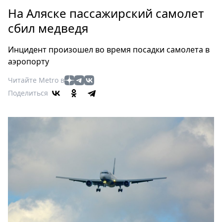
Петербург
На Аляске пассажирский самолет
Россия
сбил медведя
Мир
Здоровье
Инцидент произошел во время посадки самолета в
Еда
аэропорту
Туризм
Читайте Metro в
Мода
Поделиться
Театр
Кино
Афиша
Книги
Выставки
Пресс-
релизы
О
Metro
Стримы