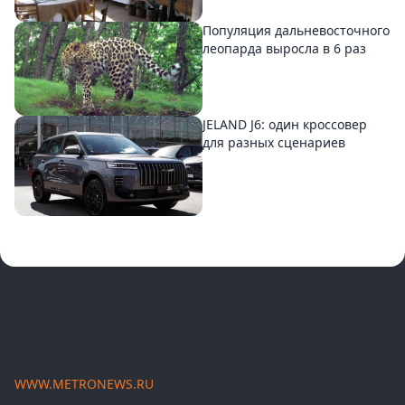
Популяция дальневосточного
леопарда выросла в 6 раз
JELAND J6: один кроссовер
для разных сценариев
WWW.METRONEWS.RU