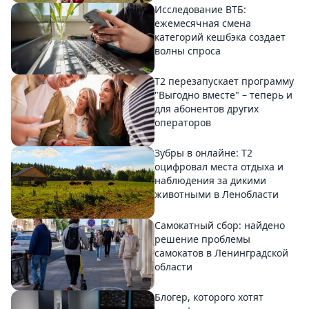
Исследование ВТБ:
ежемесячная смена
категорий кешбэка создает
волны спроса
Т2 перезапускает программу
"Выгодно вместе" – теперь и
для абонентов других
операторов
Зубры в онлайне: Т2
оцифровал места отдыха и
наблюдения за дикими
животными в Ленобласти
Самокатный сбор: найдено
решение проблемы
самокатов в Ленинградской
области
Блогер, которого хотят