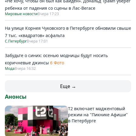
«Не хочу, чтобы он был как Байден». Дональд Трамп уберег
ребенка от падения со сцены в Лас-Вегасе
Мировые новости
Вчера 17:23
На улице Корнея Чуковского в Петербурге обновили свыше
7 тыс. «квадратов» асфальта
С.Петербург
Вчера 17:01
Забудьте о синих: осенью модницы будут носить
коричневые джинсы
6 Фото
Мода
Вчера 16:32
Еще →
Анонсы
Т2 включает маджентовый
режим на "Пикнике Афиши"
в Петербурге