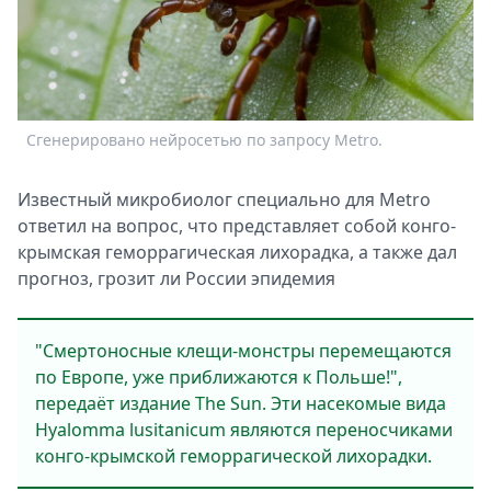
Спецпроекты
Звезды
Выборы
2026
Скачай
Сгенерировано нейросетью по запросу Metro.
Metro
Известный микробиолог специально для Metro
ответил на вопрос, что представляет собой конго-
крымская геморрагическая лихорадка, а также дал
прогноз, грозит ли России эпидемия
"Смертоносные клещи-монстры перемещаются
по Европе, уже приближаются к Польше!",
передаёт издание The Sun. Эти насекомые вида
Hyalomma lusitanicum являются переносчиками
конго-крымской геморрагической лихорадки.