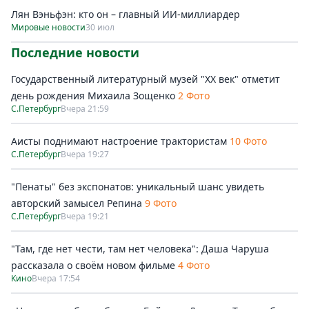
Лян Вэньфэн: кто он – главный ИИ-миллиардер
Мировые новости
30 июл
Последние новости
Государственный литературный музей "ХХ век" отметит
день рождения Михаила Зощенко
2 Фото
С.Петербург
Вчера 21:59
Аисты поднимают настроение трактористам
10 Фото
С.Петербург
Вчера 19:27
"Пенаты" без экспонатов: уникальный шанс увидеть
авторский замысел Репина
9 Фото
С.Петербург
Вчера 19:21
"Там, где нет чести, там нет человека": Даша Чаруша
рассказала о своём новом фильме
4 Фото
Кино
Вчера 17:54