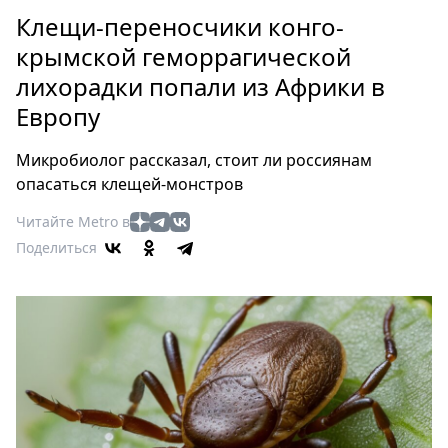
Петербург
Клещи-переносчики конго-
Россия
крымской геморрагической
Мир
лихорадки попали из Африки в
Здоровье
Европу
Еда
Туризм
Микробиолог рассказал, стоит ли россиянам
Мода
опасаться клещей-монстров
Театр
Читайте Metro в
Кино
Поделиться
Афиша
Книги
Выставки
Пресс-
релизы
О
Metro
Стримы