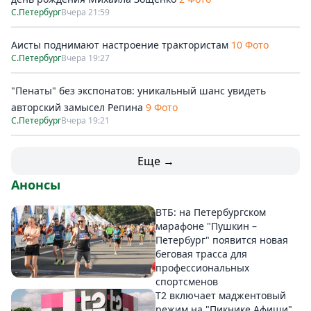
С.Петербург
Вчера 21:59
Аисты поднимают настроение трактористам
10 Фото
С.Петербург
Вчера 19:27
"Пенаты" без экспонатов: уникальный шанс увидеть
авторский замысел Репина
9 Фото
С.Петербург
Вчера 19:21
Еще →
Анонсы
ВТБ: на Петербургском
марафоне "Пушкин –
Петербург" появится новая
беговая трасса для
профессиональных
спортсменов
Т2 включает маджентовый
режим на "Пикнике Афиши"