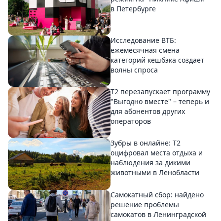
в Петербурге
Исследование ВТБ:
ежемесячная смена
категорий кешбэка создает
волны спроса
Т2 перезапускает программу
"Выгодно вместе" – теперь и
для абонентов других
операторов
Зубры в онлайне: Т2
оцифровал места отдыха и
наблюдения за дикими
животными в Ленобласти
Самокатный сбор: найдено
решение проблемы
самокатов в Ленинградской