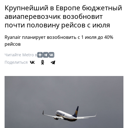
Петербург
Крупнейший в Европе бюджетный
Россия
авиаперевозчик возобновит
Мир
почти половину рейсов с июля
Здоровье
Еда
Ryanair планирует возобновить с 1 июля до 40%
Туризм
рейсов
Мода
Читайте Metro в
Театр
Поделиться
Кино
Афиша
Книги
Выставки
Пресс-
релизы
О
Metro
Стримы