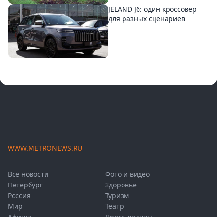
JELAND J6: один кроссовер
для разных сценариев
WWW.METRONEWS.RU
Все новости
Фото и видео
Петербург
Здоровье
Россия
Туризм
Мир
Театр
Афиша
Пресс-релизы