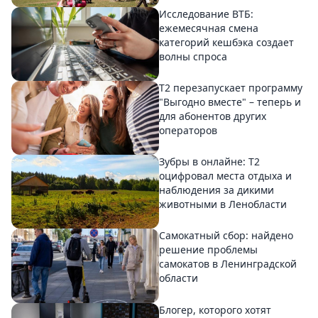
Исследование ВТБ:
ежемесячная смена
категорий кешбэка создает
волны спроса
Т2 перезапускает программу
"Выгодно вместе" – теперь и
для абонентов других
операторов
Зубры в онлайне: Т2
оцифровал места отдыха и
наблюдения за дикими
животными в Ленобласти
Самокатный сбор: найдено
решение проблемы
самокатов в Ленинградской
области
Блогер, которого хотят