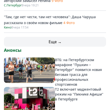
авторский замысел Репина
9 Фото
С.Петербург
Вчера 19:21
"Там, где нет чести, там нет человека": Даша Чаруша
рассказала о своём новом фильме
4 Фото
Кино
Вчера 17:54
Еще →
Анонсы
ВТБ: на Петербургском
марафоне "Пушкин –
Петербург" появится новая
беговая трасса для
профессиональных
спортсменов
Т2 включает маджентовый
режим на "Пикнике Афиши"
в Петербурге