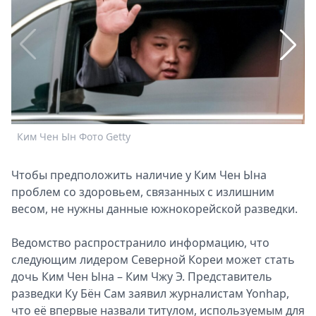
Спецпроекты
Звезды
Выборы
2026
Скачай
Metro
Ким Чен Ын Фото Getty
К
Чтобы предположить наличие у Ким Чен Ына
проблем со здоровьем, связанных с излишним
весом, не нужны данные южнокорейской разведки.
Ведомство распространило информацию, что
следующим лидером Северной Кореи может стать
дочь Ким Чен Ына – Ким Чжу Э. Представитель
разведки Ку Бён Сам заявил журналистам Yonhap,
что её впервые назвали титулом, используемым для