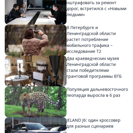
оштрафовать за ремонт
дорог, встретился с «Новыми
людьми»
В Петербурге и
Ленинградской области
растет потребление
мобильного трафика –
исследование T2
Два краеведческих музея
Ленинградской области
стали победителями
грантовой программы ВТБ
Популяция дальневосточного
леопарда выросла в 6 раз
JELAND J6: один кроссовер
для разных сценариев