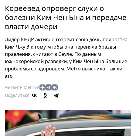
Петербург
Кореевед опроверг слухи о
Россия
болезни Ким Чен Ына и передаче
Мир
власти дочери
Здоровье
Еда
Лидер КНДР активно готовит свою дочь-подростка
Туризм
Ким Чжу Э к тому, чтобы она переняла бразды
Мода
правления, считают в Сеуле. По данным
Театр
южнокорейской разведки, у Ким Чен Ына большие
Кино
проблемы со здоровьем. Metro выяснило, так ли
это
Афиша
Книги
Читайте Metro в
Выставки
Поделиться
Пресс-
релизы
О
Metro
Стримы