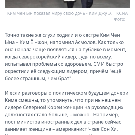
Ким Чен Ын показал миру свою дочь - Ким Джу Э.
KCNA
Фото:
Точно такие же слухи ходили и о сестре Ким Чен
Ына – Ким Ё Чжон, напомнил Асмолов. Как только
она начала чаще появляться на публике в момент,
когда северокорейский лидер, судя по всему,
испытывал проблемы со здоровьем, СМИ быстро
окрестили её следующим лидером, причём "ещё
более страшным, чем брат".
И если разговоры о политическом будущем дочери
Кима смешны, то упомянуть, что при нынешнем
лидере Северной Кореи женщин на руководящих
должностях стало больше, – можно. Например,
пост министра иностранных дел в стране сейчас
занимает женщина – американист Чхве Сон Хи.