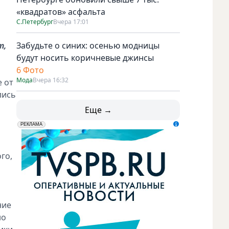
«квадратов» асфальта
С.Петербург
Вчера 17:01
т,
Забудьте о синих: осенью модницы
будут носить коричневые джинсы
6 Фото
Мода
Вчера 16:32
е от
лись
Еще →
erid: LdtCK5udn
АО "ГАТР", ИНН: 7841320717
РЕКЛАМА
го,
ние
но