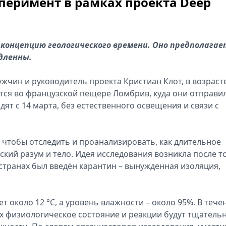
перимент в рамках проекта Deep
 концепцию геологического времени. Оно предполагае
дленны.
ужчин и руководитель проекта Кристиан Клот, в возраст
ятся во французской пещере Ломбрив, куда они отправи
дят с 14 марта, без естественного освещения и связи с
, чтобы отследить и проанализировать, как длительное
кий разум и тело. Идея исследования возникла после то
странах был введён карантин – вынужденная изоляция,
 около 12 °C, а уровень влажности – около 95%. В тече
х физиологическое состояние и реакции будут тщатель