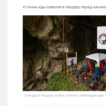
4 тонны еды завезли в пещеру перед начал
У входа в пещеру живут учёные, наблюдающие з