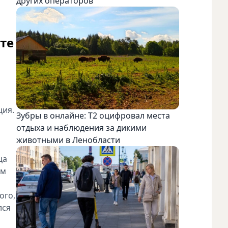
других операторов
те
ция.
Зубры в онлайне: Т2 оцифровал места
отдыха и наблюдения за дикими
животными в Ленобласти
ца
им
ого,
лся