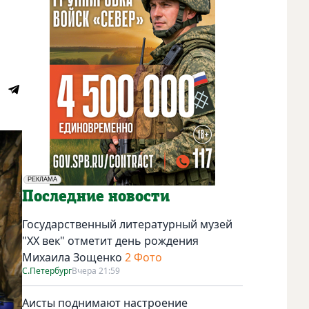
РЕКЛАМА
Социальная реклама
Последние новости
Государственный литературный музей
"ХХ век" отметит день рождения
Михаила Зощенко
2 Фото
С.Петербург
Вчера 21:59
Аисты поднимают настроение