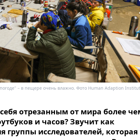
 погоде" – в пещере очень влажно. Фото Human Adaption Institu
себя отрезанным от мира более че
оутбуков и часов? Звучит как
ля группы исследователей, которая