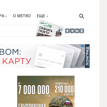
РА ↓
О METRO
ЕЩЕ ↓