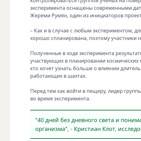
контролироваться группой учёных на повер
эксперимента оснащены современными дат
Жереми Румян, один из инициаторов проект
– Как и в случае с любым экспериментом, д
хорошо спланирована, поэтому участники на
Полученные в ходе эксперимента результат
участвующих в планировании космических м
кто хочет узнать больше о влиянии длител
работающих в шахтах.
Перед тем как войти в пещеру, лидер группы
во время эксперимента.
"40 дней без дневного света и понима
организма", - Кристиан Клот, исслед