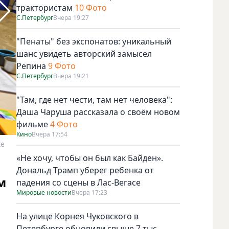
трактористам
10 Фото
С.Петербург
Вчера 19:27
"Пенаты" без экспонатов: уникальный
шанс увидеть авторский замысел
Репина
9 Фото
С.Петербург
Вчера 19:21
"Там, где нет чести, там нет человека":
Даша Чаруша рассказала о своём новом
фильме
4 Фото
Кино
Вчера 17:54
te
У входа в пещеру живут учёные, наблюдающие за состоян
«Не хочу, чтобы он был как Байден».
Дональд Трамп уберег ребенка от
м
падения со сцены в Лас-Вегасе
Мировые новости
Вчера 17:23
На улице Корнея Чуковского в
Петербурге обновили свыше 7 тыс.