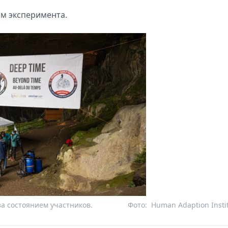
ом эксперимента.
а состоянием участников.
Фото:
Human Adaption Insti