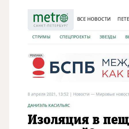
ВСЕ НОВОСТИ
ПЕТ
СТРИМЫ
СПЕЦПРОЕКТЫ
ЗВЕЗДЫ
В
erid: 2VfnxyFybV5
ПАО "Банк "Санкт-Петербург", ИНН: 7831000027
РЕКЛАМА
8 апреля 2021, 13:52
|
Новости —
Мировые новос
ДАНИЭЛЬ КАСИЛЬЯС
Изоляция в пеще