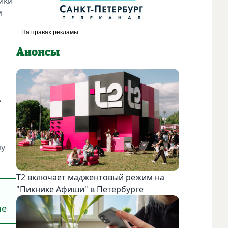
ики
м
Анонсы
,
пу
Т2 включает маджентовый режим на
"Пикнике Афиши" в Петербурге
me