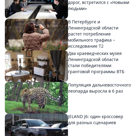
дорог, встретился с «Новыми
людьми»
В Петербурге и
Ленинградской области
растет потребление
мобильного трафика –
исследование T2
Два краеведческих музея
Ленинградской области
стали победителями
грантовой программы ВТБ
Популяция дальневосточного
леопарда выросла в 6 раз
JELAND J6: один кроссовер
для разных сценариев