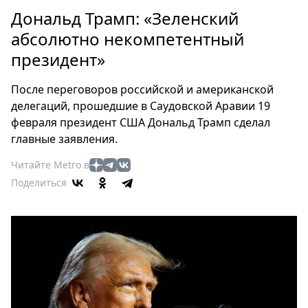
Петербург
Дональд Трамп: «Зеленский
Россия
абсолютно некомпетентный
Мир
президент»
Здоровье
Еда
После переговоров российской и американской
Туризм
делегаций, прошедшие в Саудовской Аравии 19
Мода
февраля президент США Дональд Трамп сделал
Театр
главные заявления.
Кино
Читайте Metro в
Афиша
Поделиться
Книги
Выставки
Пресс-
релизы
О
Metro
Стримы