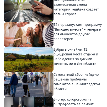
ежемесячная смена
категорий кешбэка создает
волны спроса
Т2 перезапускает программу
"Выгодно вместе" – теперь и
для абонентов других
операторов
Зубры в онлайне: Т2
оцифровал места отдыха и
наблюдения за дикими
животными в Ленобласти
Самокатный сбор: найдено
решение проблемы
самокатов в Ленинградской
области
Блогер, которого хотят
оштрафовать за ремонт