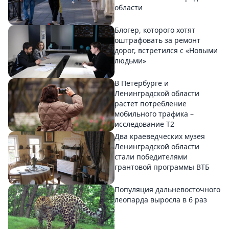
области
Блогер, которого хотят
оштрафовать за ремонт
дорог, встретился с «Новыми
людьми»
В Петербурге и
Ленинградской области
растет потребление
мобильного трафика –
исследование T2
Два краеведческих музея
Ленинградской области
стали победителями
грантовой программы ВТБ
Популяция дальневосточного
леопарда выросла в 6 раз