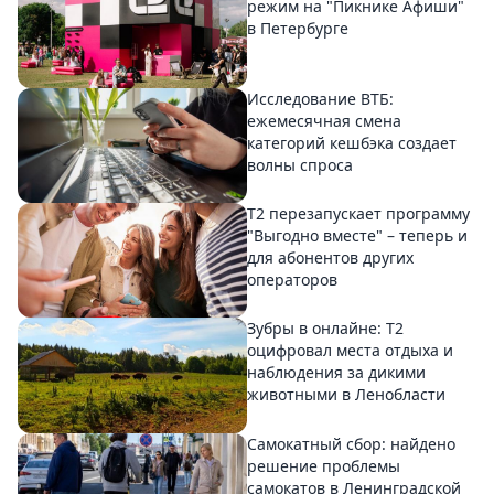
режим на "Пикнике Афиши"
в Петербурге
Исследование ВТБ:
ежемесячная смена
категорий кешбэка создает
волны спроса
Т2 перезапускает программу
"Выгодно вместе" – теперь и
для абонентов других
операторов
Зубры в онлайне: Т2
оцифровал места отдыха и
наблюдения за дикими
животными в Ленобласти
Самокатный сбор: найдено
решение проблемы
самокатов в Ленинградской