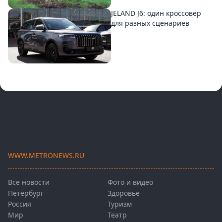
JELAND J6: один кроссовер
для разных сценариев
WWW.METRONEWS.RU
Все новости
Фото и видео
Петербург
Здоровье
Россия
Туризм
Мир
Театр