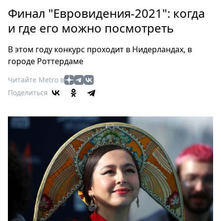
Петербург
Финал "Евровидения-2021": когда
Россия
и где его можно посмотреть
Мир
Здоровье
В этом году конкурс проходит в Нидерландах, в
Еда
городе Роттердаме
Туризм
Читайте Metro в
Мода
Поделиться
Театр
Кино
Афиша
Книги
Выставки
Пресс-
релизы
О
Metro
Стримы