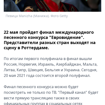
Спецпроекты
Звезды
Певица Manizha (Манижа). Фото Getty
Выборы
2026
Скачай
22 мая пройдет финал международного
Metro
песенного конкурса "Евровидение".
Представители разных стран выходят на
сцену в Роттердаме.
По итогам первого полуфинала в финал вышли
Россия, Норвегия, Израиль, Азербайджан, Мальта,
Литва, Кипр, Швеция, Бельгия и Украина. Сегодня,
20 мая 2021 года состоится второй полуфинал.
Финал песенного конкурса можно будет
посмотреть не только по ТВ. "Первый канал" будет
вести прямую трансляцию также в своих
официальных группах в социальных сетях