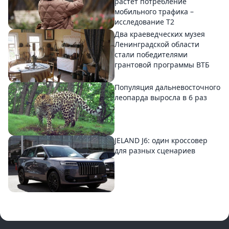
растет потребление
мобильного трафика –
исследование T2
Два краеведческих музея
Ленинградской области
стали победителями
грантовой программы ВТБ
Популяция дальневосточного
леопарда выросла в 6 раз
JELAND J6: один кроссовер
для разных сценариев