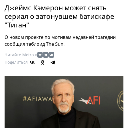
Петербург
Джеймс Кэмерон может снять
Россия
сериал о затонувшем батискафе
Мир
"Титан"
Здоровье
Еда
О новом проекте по мотивам недавней трагедии
Туризм
сообщил таблоид The Sun.
Мода
Читайте Metro в
Театр
Поделиться
Кино
Афиша
Книги
Выставки
Пресс-
релизы
О
Metro
Стримы