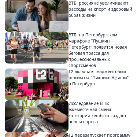
ВТБ: россияне увеличивают
расходы на спорт и здоровый
образ жизни
ВТБ: на Петербургском
марафоне "Пушкин –
Петербург" появится новая
беговая трасса для
профессиональных
спортсменов
Т2 включает маджентовый
режим на "Пикнике Афиши"
в Петербурге
Исследование ВТБ:
ежемесячная смена
категорий кешбэка создает
волны спроса
Т2 перезапускает программу