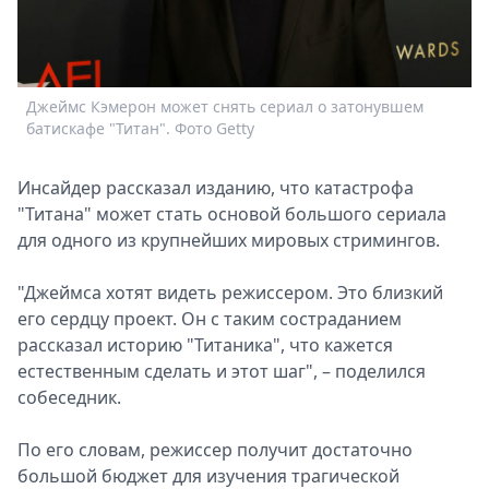
Спецпроекты
Звезды
Выборы
2026
Джеймс Кэмерон может снять сериал о затонувшем
Скачай
батискафе "Титан". Фото Getty
Metro
Инсайдер рассказал изданию, что катастрофа
"Титана" может стать основой большого сериала
для одного из крупнейших мировых стримингов.
"Джеймса хотят видеть режиссером. Это близкий
его сердцу проект. Он с таким состраданием
рассказал историю "Титаника", что кажется
естественным сделать и этот шаг", – поделился
собеседник.
По его словам, режиссер получит достаточно
большой бюджет для изучения трагической