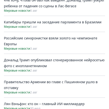
«Не хочу, чтобы он был как Байден». Дональд Трамп уберег
ребенка от падения со сцены в Лас-Вегасе
Мировые новости
6 авг
Капибары пришли на заседание парламента в Бразилии
Мировые новости
5 авг
Российские синхронистки взяли золото на чемпионате
Европы
Мировые новости
3 авг
Дональд Трамп опубликовал сгенерированное нейросетью
фото с инопланетянином
Мировые новости
2 авг
Правительство Армении во главе с Пашиняном ушло в
отставку
Мировые новости
2 авг
Лян Вэньфэн: кто он – главный ИИ-миллиардер
Мировые новости
30 июл