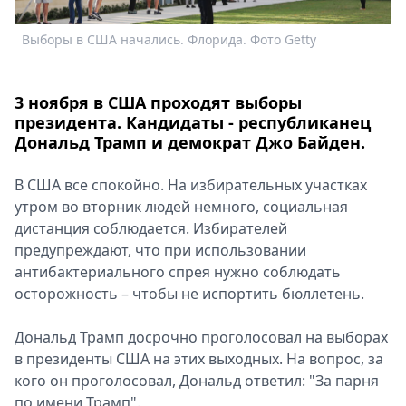
Спецпроекты
Выборы в США начались. Флорида. Фото Getty
В
Звезды
Выборы
2026
3 ноября в США проходят выборы
Скачай
президента. Кандидаты - республиканец
Metro
Дональд Трамп и демократ Джо Байден.
В США все спокойно. На избирательных участках
утром во вторник людей немного, социальная
дистанция соблюдается. Избирателей
предупреждают, что при использовании
антибактериального спрея нужно соблюдать
осторожность – чтобы не испортить бюллетень.
Дональд Трамп досрочно проголосовал на выборах
в президенты США на этих выходных. На вопрос, за
кого он проголосовал, Дональд ответил: "За парня
по имени Трамп".