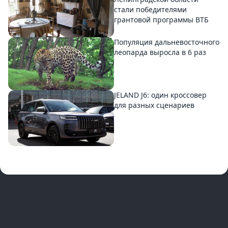
стали победителями
грантовой программы ВТБ
Популяция дальневосточного
леопарда выросла в 6 раз
JELAND J6: один кроссовер
для разных сценариев