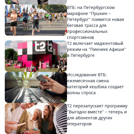
ВТБ: на Петербургском
марафоне "Пушкин –
Петербург" появится новая
беговая трасса для
профессиональных
спортсменов
Т2 включает маджентовый
режим на "Пикнике Афиши"
в Петербурге
Исследование ВТБ:
ежемесячная смена
категорий кешбэка создает
волны спроса
Т2 перезапускает программу
"Выгодно вместе" – теперь и
для абонентов других
операторов