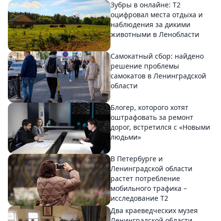
Зубры в онлайне: Т2
оцифровал места отдыха и
наблюдения за дикими
животными в Ленобласти
Самокатный сбор: найдено
решение проблемы
самокатов в Ленинградской
области
Блогер, которого хотят
оштрафовать за ремонт
дорог, встретился с «Новыми
людьми»
В Петербурге и
Ленинградской области
растет потребление
мобильного трафика –
исследование T2
Два краеведческих музея
Ленинградской области