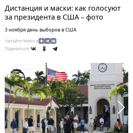
Петербург
Дистанция и маски: как голосуют
Россия
за президента в США – фото
Мир
Здоровье
3 ноября день выборов в США
Еда
Читайте Metro в
Туризм
Поделиться
Мода
Театр
Кино
Афиша
Книги
Выставки
Пресс-
релизы
О
Metro
Стримы