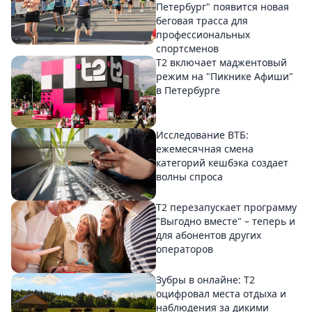
Петербург" появится новая
беговая трасса для
профессиональных
спортсменов
Т2 включает маджентовый
режим на "Пикнике Афиши"
в Петербурге
Исследование ВТБ:
ежемесячная смена
категорий кешбэка создает
волны спроса
Т2 перезапускает программу
"Выгодно вместе" – теперь и
для абонентов других
операторов
Зубры в онлайне: Т2
оцифровал места отдыха и
наблюдения за дикими