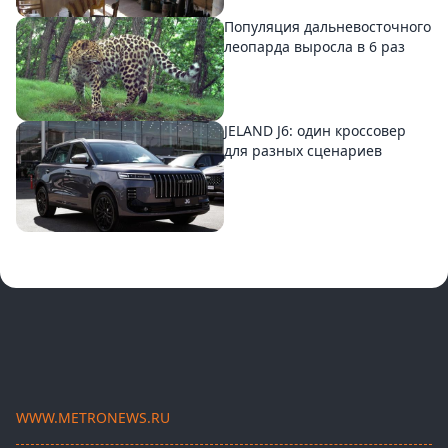
Популяция дальневосточного
леопарда выросла в 6 раз
JELAND J6: один кроссовер
для разных сценариев
WWW.METRONEWS.RU