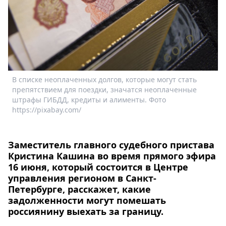
Спецпроекты
Звезды
Выборы
2026
Скачай
Metro
В списке неоплаченных долгов, которые могут стать
препятствием для поездки, значатся неоплаченные
штрафы ГИБДД, кредиты и алименты. Фото
https://pixabay.com/
Заместитель главного судебного пристава
Кристина Кашина во время прямого эфира
16 июня, который состоится в Центре
управления регионом в Санкт-
Петербурге, расскажет, какие
задолженности могут помешать
россиянину выехать за границу.