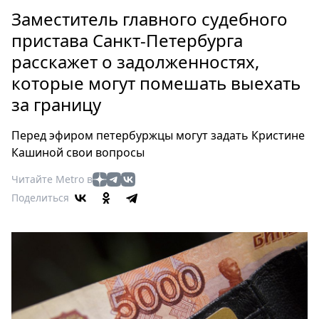
Петербург
Заместитель главного судебного
Россия
пристава Санкт-Петербурга
Мир
расскажет о задолженностях,
Здоровье
которые могут помешать выехать
Еда
Туризм
за границу
Мода
Перед эфиром петербуржцы могут задать Кристине
Театр
Кашиной свои вопросы
Кино
Афиша
Читайте Metro в
Поделиться
Книги
Выставки
Пресс-
релизы
О
Metro
Стримы