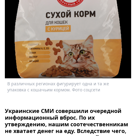
Спецпроекты
Звезды
Выборы
2026
Скачай
Metro
В различных регионах фигурирует одна и та же
упаковка с кошачьим кормом. Фото соцсети
Украинские СМИ совершили очередной
информационный вброс. По их
утверждению, нашим соотечественникам
не хватает денег на еду. Вследствие чего,