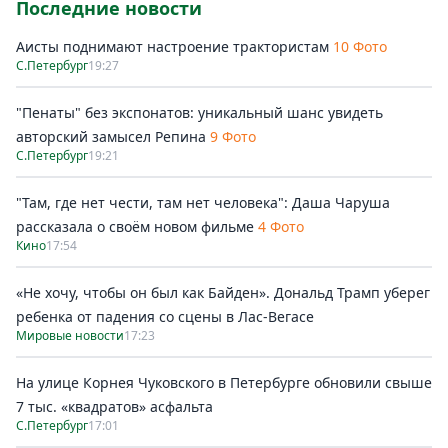
Последние новости
Аисты поднимают настроение трактористам
10 Фото
С.Петербург
19:27
"Пенаты" без экспонатов: уникальный шанс увидеть
авторский замысел Репина
9 Фото
С.Петербург
19:21
"Там, где нет чести, там нет человека": Даша Чаруша
рассказала о своём новом фильме
4 Фото
Кино
17:54
«Не хочу, чтобы он был как Байден». Дональд Трамп уберег
ребенка от падения со сцены в Лас-Вегасе
Мировые новости
17:23
На улице Корнея Чуковского в Петербурге обновили свыше
7 тыс. «квадратов» асфальта
С.Петербург
17:01