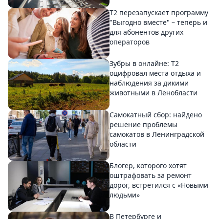
Т2 перезапускает программу
"Выгодно вместе" – теперь и
для абонентов других
операторов
Зубры в онлайне: Т2
оцифровал места отдыха и
наблюдения за дикими
животными в Ленобласти
Самокатный сбор: найдено
решение проблемы
самокатов в Ленинградской
области
Блогер, которого хотят
оштрафовать за ремонт
дорог, встретился с «Новыми
людьми»
В Петербурге и