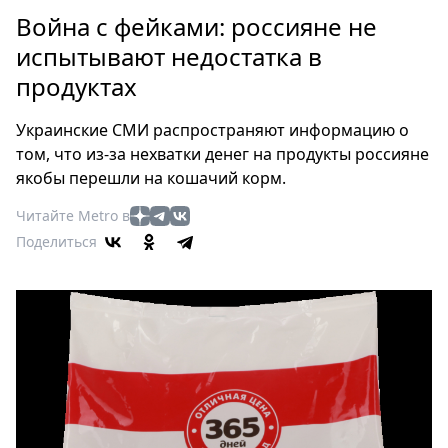
Петербург
Война с фейками: россияне не
Россия
испытывают недостатка в
Мир
продуктах
Здоровье
Еда
Украинские СМИ распространяют информацию о
Туризм
том, что из-за нехватки денег на продукты россияне
Мода
якобы перешли на кошачий корм.
Театр
Читайте Metro в
Кино
Поделиться
Афиша
Книги
Выставки
Пресс-
релизы
О
Metro
Стримы