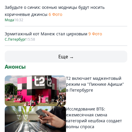
Забудьте о синих: осенью модницы будут носить
коричневые джинсы
6 Фото
Мода
16:32
Эрмитажный кот Манеж стал цирковым
9 Фото
С.Петербург
15:58
Еще →
Анонсы
Т2 включает маджентовый
режим на "Пикнике Афиши"
в Петербурге
Исследование ВТБ:
ежемесячная смена
категорий кешбэка создает
волны спроса