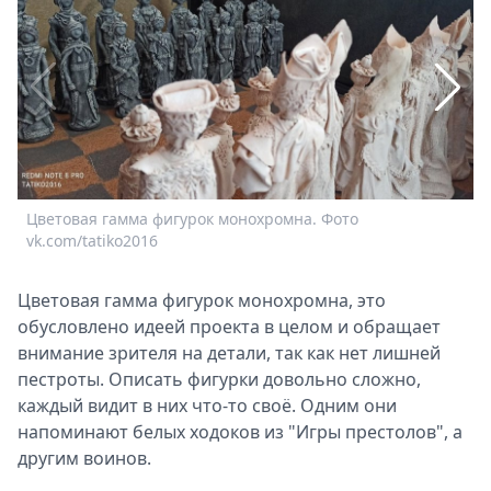
Спецпроекты
Звезды
Выборы
2026
Скачай
Metro
Цветовая гамма фигурок монохромна. Фото
С
vk.com/tatiko2016
v
Цветовая гамма фигурок монохромна, это
обусловлено идеей проекта в целом и обращает
внимание зрителя на детали, так как нет лишней
пестроты. Описать фигурки довольно сложно,
каждый видит в них что-то своё. Одним они
напоминают белых ходоков из "Игры престолов", а
другим воинов.