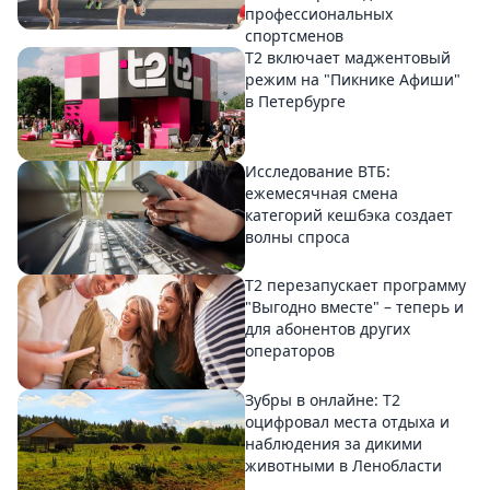
профессиональных
спортсменов
Т2 включает маджентовый
режим на "Пикнике Афиши"
в Петербурге
Исследование ВТБ:
ежемесячная смена
категорий кешбэка создает
волны спроса
Т2 перезапускает программу
"Выгодно вместе" – теперь и
для абонентов других
операторов
Зубры в онлайне: Т2
оцифровал места отдыха и
наблюдения за дикими
животными в Ленобласти