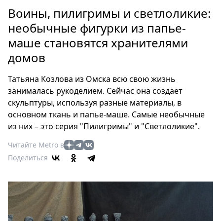
Петербург
Воины, пилигримы и светлоликие:
Россия
необычные фигурки из папье-
Мир
маше становятся хранителями
Здоровье
домов
Еда
Туризм
Татьяна Козлова из Омска всю свою жизнь
Мода
занималась рукоделием. Сейчас она создает
Театр
скульптуры, используя разные материалы, в
Кино
основном ткань и папье-маше. Самые необычные
Афиша
из них – это серия "Пилигримы" и "Светлоликие".
Книги
Читайте Metro в
Выставки
Поделиться
Пресс-
релизы
О
Metro
Стримы