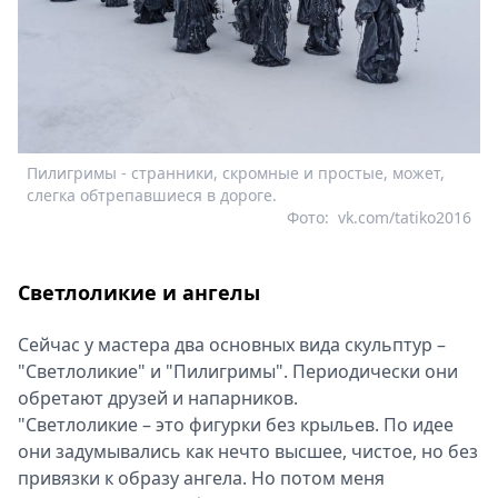
Пилигримы - странники, скромные и простые, может,
слегка обтрепавшиеся в дороге.
Фото:
vk.com/tatiko2016
Светлоликие и ангелы
Сейчас у мастера два основных вида скульптур –
"Светлоликие" и "Пилигримы". Периодически они
обретают друзей и напарников.
"Светлоликие – это фигурки без крыльев. По идее
они задумывались как нечто высшее, чистое, но без
привязки к образу ангела. Но потом меня