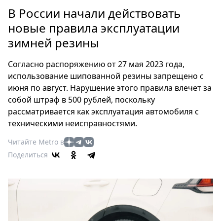
Петербург
В России начали действовать
Россия
новые правила эксплуатации
Мир
зимней резины
Здоровье
Еда
Согласно распоряжению от 27 мая 2023 года,
Туризм
использование шипованной резины запрещено с
Мода
июня по август. Нарушение этого правила влечет за
Театр
собой штраф в 500 рублей, поскольку
Кино
рассматривается как эксплуатация автомобиля с
техническими неисправностями.
Афиша
Книги
Читайте Metro в
Выставки
Поделиться
Пресс-
релизы
О
Metro
Стримы