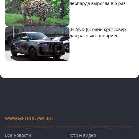
леопарда выросла в 6 раз
JELAND J6: один кроссовер
для разных сценариев
WWW.METRONEWS.RU
Все новости
Фото и видео