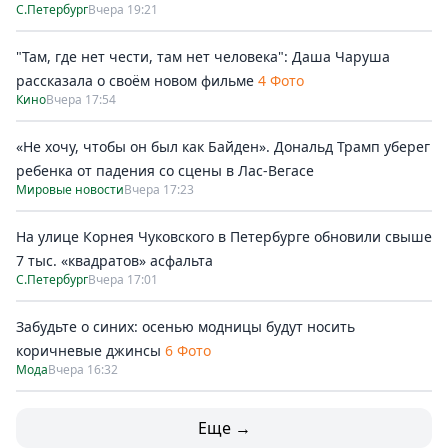
С.Петербург
Вчера 19:21
"Там, где нет чести, там нет человека": Даша Чаруша
рассказала о своём новом фильме
4 Фото
Кино
Вчера 17:54
«Не хочу, чтобы он был как Байден». Дональд Трамп уберег
ребенка от падения со сцены в Лас-Вегасе
Мировые новости
Вчера 17:23
На улице Корнея Чуковского в Петербурге обновили свыше
7 тыс. «квадратов» асфальта
С.Петербург
Вчера 17:01
Забудьте о синих: осенью модницы будут носить
коричневые джинсы
6 Фото
Мода
Вчера 16:32
Еще →