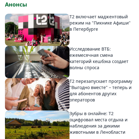
Анонсы
Т2 включает маджентовый
режим на "Пикнике Афиши"
в Петербурге
Исследование ВТБ:
ежемесячная смена
категорий кешбэка создает
волны спроса
Т2 перезапускает программу
"Выгодно вместе" – теперь и
для абонентов других
операторов
Зубры в онлайне: Т2
оцифровал места отдыха и
наблюдения за дикими
животными в Ленобласти