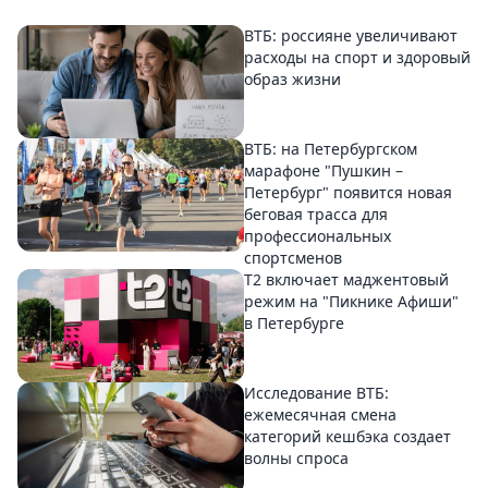
ВТБ: россияне увеличивают
расходы на спорт и здоровый
образ жизни
ВТБ: на Петербургском
марафоне "Пушкин –
Петербург" появится новая
беговая трасса для
профессиональных
спортсменов
Т2 включает маджентовый
режим на "Пикнике Афиши"
в Петербурге
Исследование ВТБ:
ежемесячная смена
категорий кешбэка создает
волны спроса