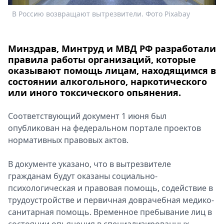
Спецпроекты
В Россию возвращают вытрезвители. Фото Pixabay
Звезды
Выборы
2026
Минздрав, Минтруд и МВД РФ разработали
правила работы организаций, которые
Скачай
оказывают помощь лицам, находящимся в
Metro
состоянии алкогольного, наркотического
или иного токсического опьянения.
Соответствующий документ 1 июня был
опубликован на федеральном портале проектов
нормативных правовых актов.
В документе указано, что в вытрезвителе
гражданам будут оказаны социально-
психологическая и правовая помощь, содействие в
трудоустройстве и первичная доврачебная медико-
санитарная помощь. Временное пребывание лиц в