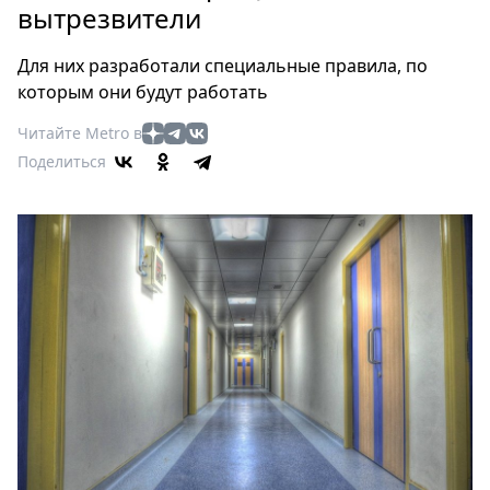
Петербург
вытрезвители
Россия
Мир
Для них разработали специальные правила, по
Здоровье
которым они будут работать
Еда
Читайте Metro в
Туризм
Поделиться
Мода
Театр
Кино
Афиша
Книги
Выставки
Пресс-
релизы
О
Metro
Стримы