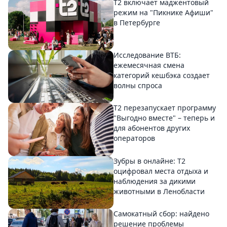
Т2 включает маджентовый
режим на "Пикнике Афиши"
в Петербурге
Исследование ВТБ:
ежемесячная смена
категорий кешбэка создает
волны спроса
Т2 перезапускает программу
"Выгодно вместе" – теперь и
для абонентов других
операторов
Зубры в онлайне: Т2
оцифровал места отдыха и
наблюдения за дикими
животными в Ленобласти
Самокатный сбор: найдено
решение проблемы