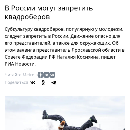
Петербург
В России могут запретить
Россия
квадроберов
Мир
Здоровье
Субкультуру квадроберов, популярную у молодежи,
Еда
следует запретить в России. Движение опасно для
Туризм
его представителей, а также для окружающих. Об
Мода
этом заявила представитель Ярославской области в
Театр
Совете Федерации РФ Наталия Косихина, пишет
РИА Новости.
Кино
Афиша
Читайте Metro в
Книги
Поделиться
Выставки
Пресс-
релизы
О
Metro
Стримы