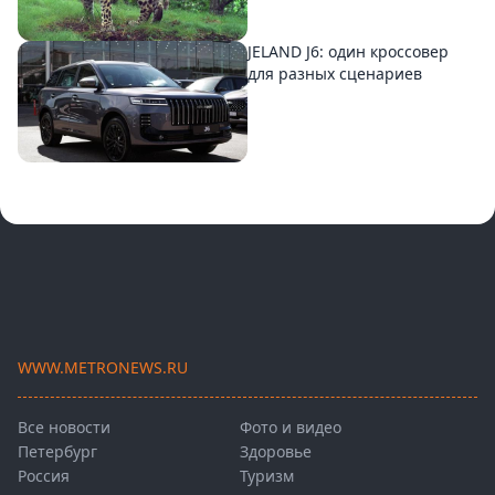
JELAND J6: один кроссовер
для разных сценариев
WWW.METRONEWS.RU
Все новости
Фото и видео
Петербург
Здоровье
Россия
Туризм