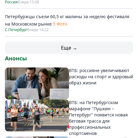
Россия
Вчера 15:08
Петербуржцы съели 60,5 кг малины за неделю фестиваля
на Московском рынке
5 Фото
С.Петербург
Вчера 14:22
Еще →
Анонсы
ВТБ: россияне увеличивают
расходы на спорт и здоровый
образ жизни
ВТБ: на Петербургском
марафоне "Пушкин –
Петербург" появится новая
беговая трасса для
профессиональных
спортсменов