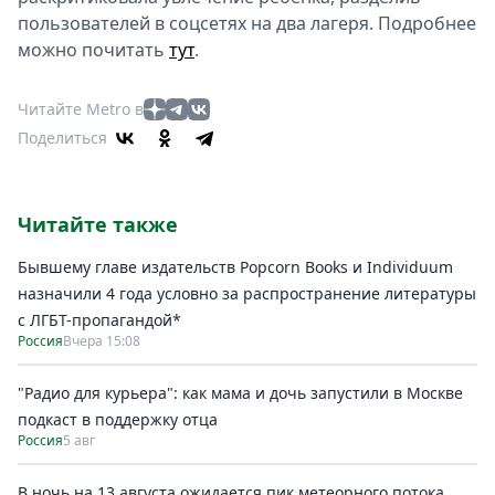
пользователей в соцсетях на два лагеря. Подробнее
можно почитать
тут
.
Читайте Metro в
Поделиться
Читайте также
Бывшему главе издательств Popcorn Books и Individuum
назначили 4 года условно за распространение литературы
с ЛГБТ-пропагандой*
Россия
Вчера 15:08
"Радио для курьера": как мама и дочь запустили в Москве
подкаст в поддержку отца
Россия
5 авг
В ночь на 13 августа ожидается пик метеорного потока