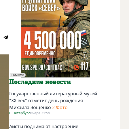
РЕКЛАМА
Социальная реклама
Последние новости
Государственный литературный музей
"ХХ век" отметит день рождения
Михаила Зощенко
2 Фото
С.Петербург
Вчера 21:59
Аисты поднимают настроение