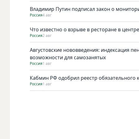
Владимир Путин подписал закон о монитори
Россия
4 авг
Что известно о взрыве в ресторане в центр
Россия
2 авг
Августовские нововведения: индексация пе
возможности для самозанятых
Россия
1 авг
Кабмин РФ одобрил реестр обязательного к 
Россия
1 авг