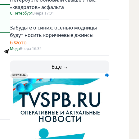
«квадратов» асфальта
С.Петербург
Вчера 17:01
.
Забудьте о синих: осенью модницы
будут носить коричневые джинсы
6 Фото
Мода
Вчера 16:32
Еще →
erid: LdtCK5udn
АО "ГАТР", ИНН: 7841320717
РЕКЛАМА