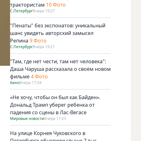
трактористам
10 Фото
С.Петербург
Вчера 19:27
"Пенаты" без экспонатов: уникальный
шанс увидеть авторский замысел
Репина
9 Фото
С.Петербург
Вчера 19:21
"Там, где нет чести, там нет человека":
Даша Чаруша рассказала о своём новом
фильме
4 Фото
Кино
Вчера 17:54
«Не хочу, чтобы он был как Байден».
Дональд Трамп уберег ребенка от
падения со сцены в Лас-Вегасе
Мировые новости
Вчера 17:23
На улице Корнея Чуковского в
Петербурге обновили свыше 7 тыс.