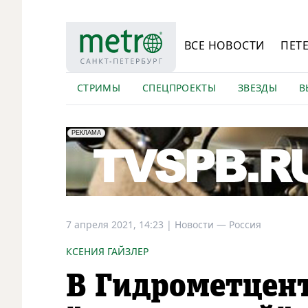
ВСЕ НОВОСТИ
ПЕТ
СТРИМЫ
СПЕЦПРОЕКТЫ
ЗВЕЗДЫ
В
erid: LdtCK5Efv
АО "ГАТР", ИНН: 7841320717
РЕКЛАМА
7 апреля 2021, 14:23
|
Новости —
Россия
КСЕНИЯ ГАЙЗЛЕР
В Гидрометцент