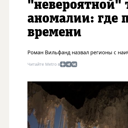
"невероятной"
аномалии: где 
времени
Роман Вильфанд назвал регионы с н
Читайте Metro в