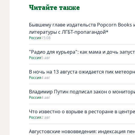
Читайте также
Бывшему главе издательств Popcorn Books и
литературы с ЛГБТ-пропагандой*
Россия
15:08
"Радио для курьера": как мама и дочь запус
Россия
5 авг
В ночь на 13 августа ожидается пик метеор
Россия
4 авг
Владимир Путин подписал закон о монитори
Россия
4 авг
Что известно о взрыве в ресторане в центр
Россия
2 авг
Августовские нововведения: индексация пе