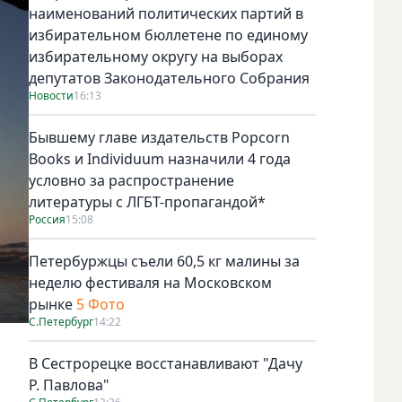
наименований политических партий в
избирательном бюллетене по единому
избирательному округу на выборах
депутатов Законодательного Собрания
Новости
16:13
Бывшему главе издательств Popcorn
Books и Individuum назначили 4 года
условно за распространение
литературы с ЛГБТ-пропагандой*
Россия
15:08
Петербуржцы съели 60,5 кг малины за
неделю фестиваля на Московском
рынке
5 Фото
С.Петербург
14:22
В Сестрорецке восстанавливают "Дачу
Р. Павлова"