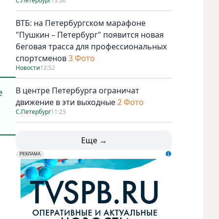
а
С.Петербург
13:36
ВТБ: на Петербургском марафоне
"Пушкин – Петербург" появится новая
беговая трасса для профессиональных
спортсменов
3 Фото
Новости
12:52
В центре Петербурга ограничат
е
движение в эти выходные
2 Фото
С.Петербург
11:25
Еще →
erid: LdtCK5udn
АО "ГАТР", ИНН: 7841320717
РЕКЛАМА