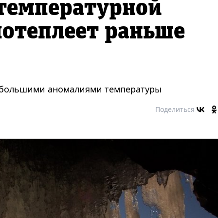
 температурной
потеплеет раньше
аибольшими аномалиями температуры
Поделиться