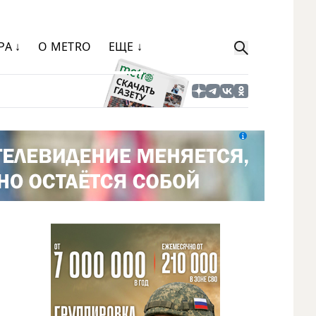
РА ↓
О METRO
ЕЩЕ ↓