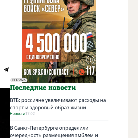
РЕКЛАМА
Социальная реклама
Последние новости
ВТБ: россияне увеличивают расходы на
спорт и здоровый образ жизни
Новости
17:02
В Санкт-Петербурге определили
очередность размещения эмблем и