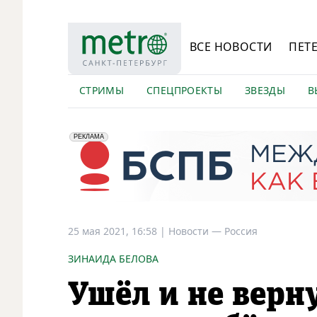
ВСЕ НОВОСТИ
ПЕТ
СТРИМЫ
СПЕЦПРОЕКТЫ
ЗВЕЗДЫ
В
erid: 2VfnxyFybV5
ПАО "Банк "Санкт-Петербург", ИНН: 7831000027
РЕКЛАМА
25 мая 2021, 16:58
|
Новости —
Россия
ЗИНАИДА БЕЛОВА
Ушёл и не верну