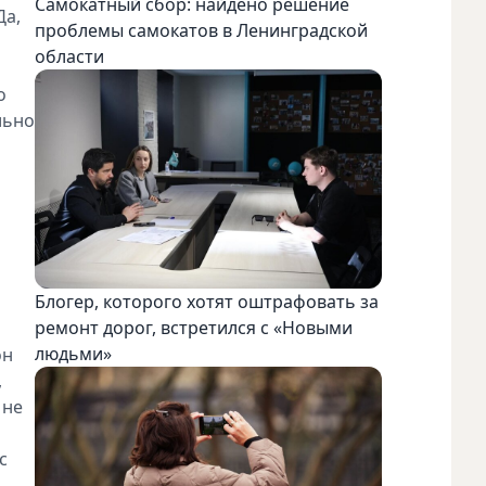
Самокатный сбор: найдено решение
Да,
проблемы самокатов в Ленинградской
области
о
льно
Блогер, которого хотят оштрафовать за
ремонт дорог, встретился с «Новыми
людьми»
он
,
 не
с