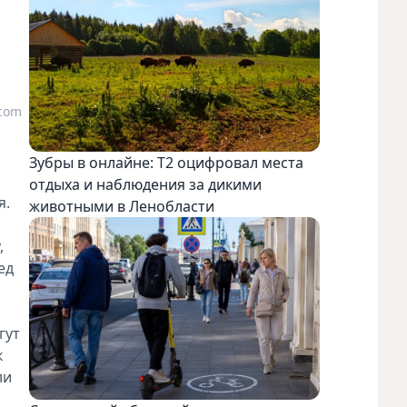
.com
Зубры в онлайне: Т2 оцифровал места
отдыха и наблюдения за дикими
я.
животными в Ленобласти
,
ед
гут
к
ли