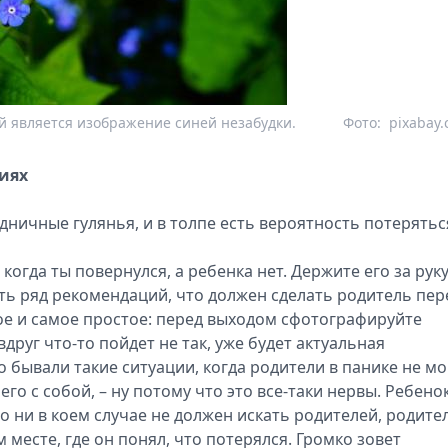
 является изображение синей незабудки.
Фото:
pixabay
иях
дничные гулянья, и в толпе есть вероятность потерятьс
когда ты повернулся, а ребенка нет. Держите его за руку
Есть ряд рекомендаций, что должен сделать родитель пер
ое и самое простое: перед выходом сфотографируйте
вдруг что-то пойдет не так, уже будет актуальная
о бывали такие ситуации, когда родители в панике не мо
его с собой, – ну потому что это все-таки нервы. Ребено
то ни в коем случае не должен искать родителей, родите
 месте, где он понял, что потерялся. Громко зовет