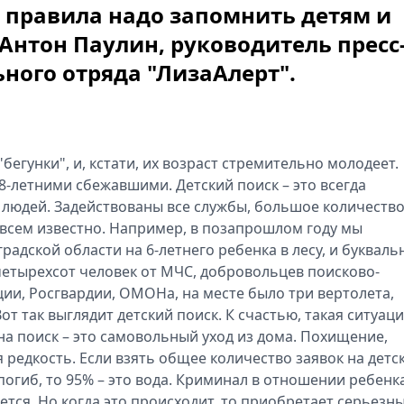
 правила надо запомнить детям и
 Антон Паулин, руководитель пресс
ного отряда "ЛизаАлерт".
егунки", и, кстати, их возраст стремительно молодеет.
8-летними сбежавшими. Детский поиск – это всегда
 людей. Задействованы все службы, большое количеств
ом всем известно. Например, в позапрошлом году мы
радской области на 6-летнего ребенка в лесу, и букваль
 четырехсот человек от МЧС, добровольцев поисково-
ции, Росгвардии, ОМОНа, на месте было три вертолета,
от так выглядит детский поиск. К счастью, такая ситуац
на поиск – это самовольный уход из дома. Похищение,
редкость. Если взять общее количество заявок на детс
погиб, то 95% – это вода. Криминал в отношении ребенка
ается. Но когда это происходит, то приобретает серьезн