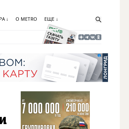
РА ↓
О METRO
ЕЩЕ ↓
ли