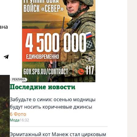
ана
РЕКЛАМА
Социальная реклама
Последние новости
Забудьте о синих: осенью модницы
будут носить коричневые джинсы
6 Фото
Мода
16:32
Эрмитажный кот Манеж стал цирковым