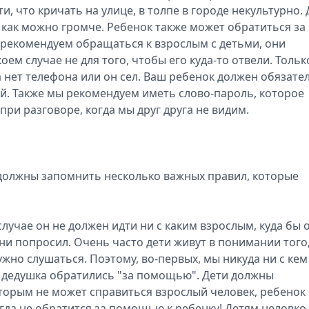
, что кричать на улице, в толпе в городе некультурно. 
 и как можно громче. Ребенок также может обратиться за
 рекомендуем обращаться к взрослым с детьми, они
оем случае не для того, чтобы его куда-то отвели. Тольк
 нет телефона или он сел. Ваш ребенок должен обязате
й. Также мы рекомендуем иметь слово-пароль, которое
ри разговоре, когда мы друг друга не видим.
о должны запомнить несколько важных правил, которые
случае он не должен идти ни с каким взрослым, куда бы 
 ни попросил. Очень часто дети живут в понимании того
жно слушаться. Поэтому, во-первых, мы никуда ни с кем
и дедушка обратились "за помощью". Дети должны
которым не может справиться взрослый человек, ребенок 
гда не обратится за помощью к ребенку! Детям неловко