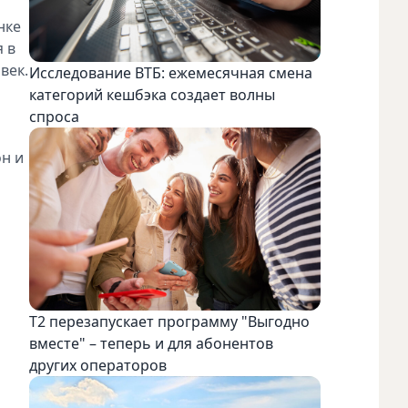
нке
 в
век.
Исследование ВТБ: ежемесячная смена
категорий кешбэка создает волны
спроса
он и
Т2 перезапускает программу "Выгодно
вместе" – теперь и для абонентов
других операторов