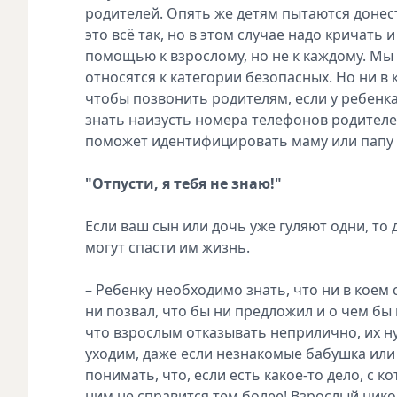
родителей. Опять же детям пытаются донести
это всё так, но в этом случае надо кричать
помощью к взрослому, но не к каждому. Мы
относятся к категории безопасных. Но ни в к
чтобы позвонить родителям, если у ребенка
знать наизусть номера телефонов родителе
поможет идентифицировать маму или папу п
"Отпусти, я тебя не знаю!"
Если ваш сын или дочь уже гуляют одни, т
могут спасти им жизнь.
– Ребенку необходимо знать, что ни в коем 
ни позвал, что бы ни предложил и о чем бы
что взрослым отказывать неприлично, их ну
уходим, даже если незнакомые бабушка ил
понимать, что, если есть какое-то дело, с 
ним не справится тем более! Взрослый нико