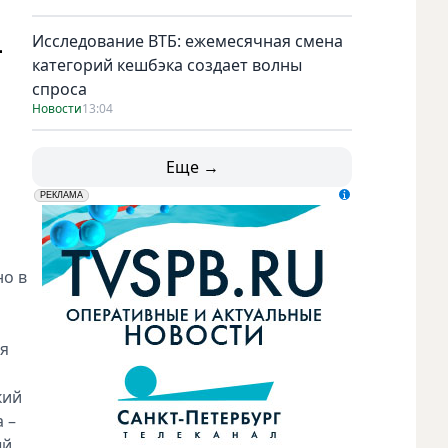
Исследование ВТБ: ежемесячная смена
-
категорий кешбэка создает волны
спроса
Новости
13:04
Еще →
erid: LdtCK5udn
АО "ГАТР", ИНН: 7841320717
РЕКЛАМА
о
но в
ия
кий
 –
ый