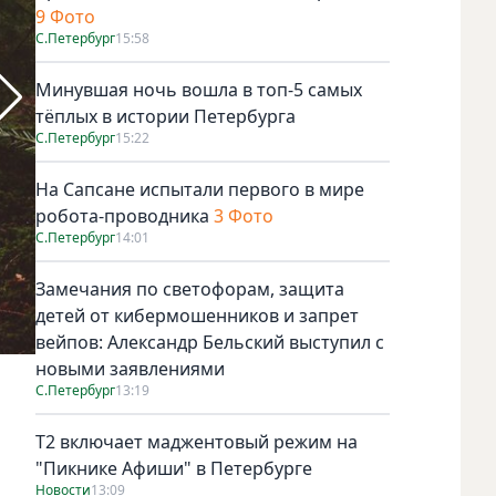
9 Фото
С.Петербург
15:58
Минувшая ночь вошла в топ-5 самых
тёплых в истории Петербурга
С.Петербург
15:22
На Сапсане испытали первого в мире
робота-проводника
3 Фото
С.Петербург
14:01
Замечания по светофорам, защита
детей от кибермошенников и запрет
вейпов: Александр Бельский выступил с
новыми заявлениями
Символом Международного дня пропавших детей является
С.Петербург
13:19
Т2 включает маджентовый режим на
"Пикнике Афиши" в Петербурге
Новости
13:09