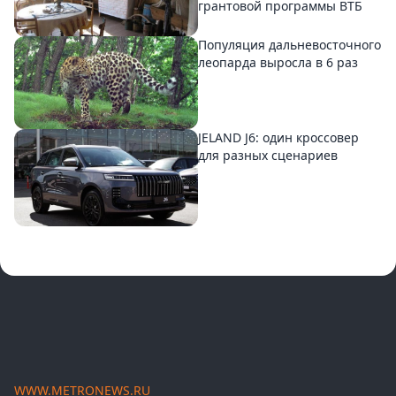
грантовой программы ВТБ
Популяция дальневосточного
леопарда выросла в 6 раз
JELAND J6: один кроссовер
для разных сценариев
WWW.METRONEWS.RU