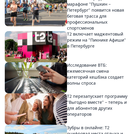
марафоне "Пушкин –
Петербург" появится новая
беговая трасса для
профессиональных
спортсменов
Т2 включает маджентовый
режим на "Пикнике Афиши"
в Петербурге
Исследование ВТБ:
ежемесячная смена
категорий кешбэка создает
волны спроса
Т2 перезапускает программу
"Выгодно вместе" – теперь и
для абонентов других
операторов
Зубры в онлайне: Т2
оцифровал места отдыха и