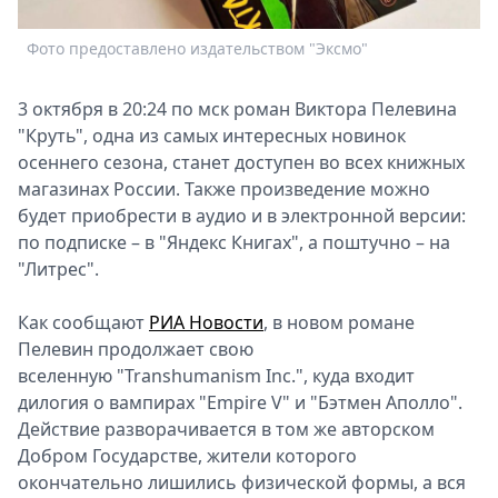
Спецпроекты
Фото предоставлено издательством "Эксмо"
Звезды
Выборы
2026
3 октября в 20:24 по мск роман Виктора Пелевина
Скачай
"Круть", одна из самых интересных новинок
Metro
осеннего сезона, станет доступен во всех книжных
магазинах России. Также произведение можно
будет приобрести в аудио и в электронной версии:
по подписке – в "Яндекс Книгах", а поштучно – на
"Литрес".
Как сообщают
РИА Новости
, в новом романе
Пелевин продолжает свою
вселенную "Transhumanism Inc.", куда входит
дилогия о вампирах "Empire V" и "Бэтмен Аполло".
Действие разворачивается в том же авторском
Добром Государстве, жители которого
окончательно лишились физической формы, а вся