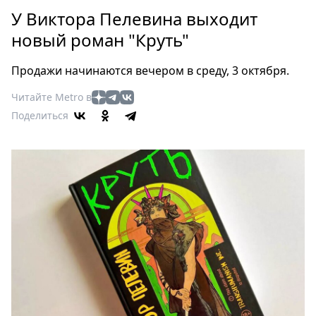
Петербург
У Виктора Пелевина выходит
Россия
новый роман "Круть"
Мир
Здоровье
Продажи начинаются вечером в среду, 3 октября.
Еда
Читайте Metro в
Туризм
Поделиться
Мода
Театр
Кино
Афиша
Книги
Выставки
Пресс-
релизы
О
Metro
Стримы