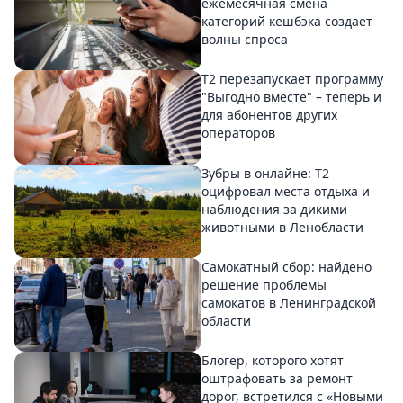
ежемесячная смена
категорий кешбэка создает
волны спроса
Т2 перезапускает программу
"Выгодно вместе" – теперь и
для абонентов других
операторов
Зубры в онлайне: Т2
оцифровал места отдыха и
наблюдения за дикими
животными в Ленобласти
Самокатный сбор: найдено
решение проблемы
самокатов в Ленинградской
области
Блогер, которого хотят
оштрафовать за ремонт
дорог, встретился с «Новыми