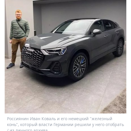
Спецпроекты
Звезды
Выборы
2026
Скачай
Metro
Россиянин Иван Коваль и его немецкий "железный
конь", который власти Германии решили у него отобрать
/ из личного архива.