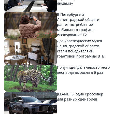
людьми»
В Петербурге и
Ленинградской области
растет потребление
мобильного трафика –
исследование T2
Два краеведческих музея
Ленинградской области
стали победителями
грантовой программы ВТБ
Популяция дальневосточного
леопарда выросла в 6 раз
JELAND J6: один кроссовер
для разных сценариев