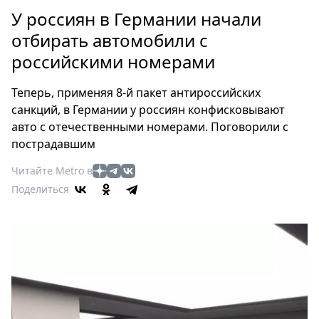
Петербург
У россиян в Германии начали
Россия
отбирать автомобили с
Мир
российскими номерами
Здоровье
Еда
Теперь, применяя 8-й пакет антироссийских
Туризм
санкций, в Германии у россиян конфисковывают
Мода
авто с отечественными номерами. Поговорили с
Театр
пострадавшим
Кино
Читайте Metro в
Афиша
Поделиться
Книги
Выставки
Пресс-
релизы
О
Metro
Стримы