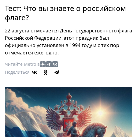
Петербург
Тест: Что вы знаете о российском
Россия
флаге?
Мир
Здоровье
22 августа отмечается День Государственного флага
Еда
Российской Федерации, этот праздник был
Туризм
официально установлен в 1994 году и с тех пор
Мода
отмечается ежегодно.
Театр
Читайте Metro в
Кино
Поделиться
Афиша
Книги
Выставки
Пресс-
релизы
О
Metro
Стримы