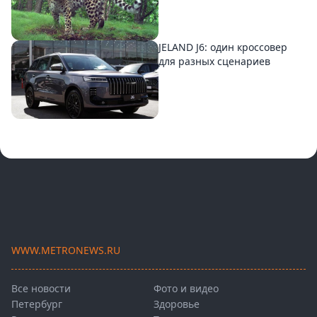
JELAND J6: один кроссовер
для разных сценариев
WWW.METRONEWS.RU
Все новости
Фото и видео
Петербург
Здоровье