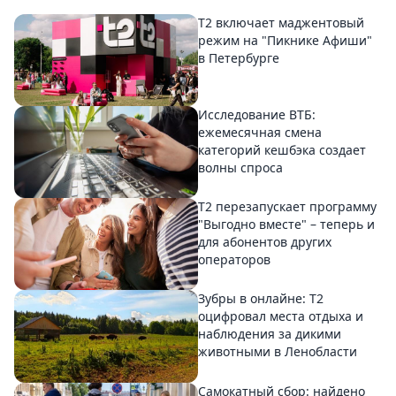
Т2 включает маджентовый
режим на "Пикнике Афиши"
в Петербурге
Исследование ВТБ:
ежемесячная смена
категорий кешбэка создает
волны спроса
Т2 перезапускает программу
"Выгодно вместе" – теперь и
для абонентов других
операторов
Зубры в онлайне: Т2
оцифровал места отдыха и
наблюдения за дикими
животными в Ленобласти
Самокатный сбор: найдено