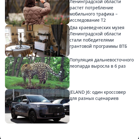
Ленинградской области
растет потребление
мобильного трафика –
исследование T2
Два краеведческих музея
Ленинградской области
стали победителями
грантовой программы ВТБ
Популяция дальневосточного
леопарда выросла в 6 раз
JELAND J6: один кроссовер
для разных сценариев