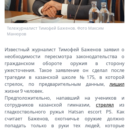
Спецпроекты
Звезды
Выборы
2026
Тележурналист Тимофей Баженов. Фото Максим
Скачай
Манюров
Metro
Известный журналист Тимофей Баженов заявил о
необходимости пересмотра законодательства о
гражданском обороте оружия в сторону
ужесточения. Такое заявление он сделал после
трагедии в казанской школе №175, в которой
стрелок, по предварительным данным,
лишил
жизни 9 человек.
Предположительно, напавший на учеников и
сотрудников казанской гимназии,
стрелял
из
гладкоствольного ружья Hatsan escort PS. Как
считает Баженов, охотничье оружие должно
попадать только в руки тех людей, которые