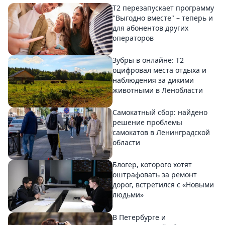
Т2 перезапускает программу
"Выгодно вместе" – теперь и
для абонентов других
операторов
Зубры в онлайне: Т2
оцифровал места отдыха и
наблюдения за дикими
животными в Ленобласти
Самокатный сбор: найдено
решение проблемы
самокатов в Ленинградской
области
Блогер, которого хотят
оштрафовать за ремонт
дорог, встретился с «Новыми
людьми»
В Петербурге и