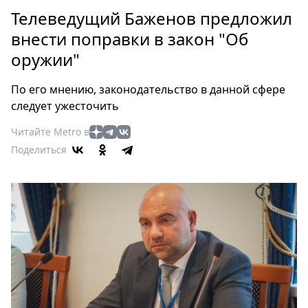
Петербург
Телеведущий Баженов предложил
Россия
внести поправки в закон "Об
Мир
оружии"
Здоровье
Еда
По его мнению, законодательство в данной сфере
Туризм
следует ужесточить
Мода
Читайте Metro в
Театр
Поделиться
Кино
Афиша
Книги
Выставки
Пресс-
релизы
О
Metro
Стримы